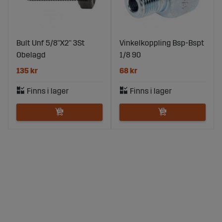
Bult Unf 5/8"X2" 3St
Vinkelkoppling Bsp-Bspt
Obelagd
1/8 90
135 kr
68 kr