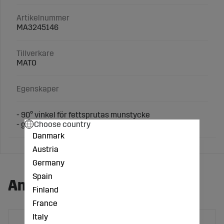
Artikelnummer
MA3245146
Tillverkare
MATO
Egenskaper
- 90° vinkel för fettsprutas munstycke
Choose country
- gänga R1/8"
Danmark
Austria
Germany
Spain
Andra köpte även:
Finland
France
Italy