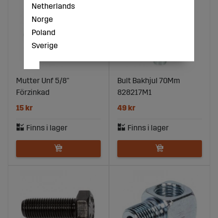
Netherlands
Norge
Poland
Sverige
Mutter Unf 5/8"
Bult Bakhjul 70Mm
Förzinkad
828217M1
15 kr
49 kr