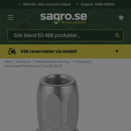
Alltid 69:- exkl. moms till ombud
Support
0499-49059
▼
Sök reservdelar via modell
Hem
Verkstad
Verkstadsutrustning
Smörjning
Fettpress Munstycke Grad 90 R1/8"