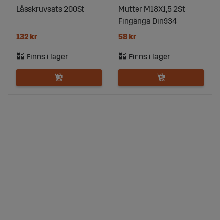
Låsskruvsats 200St
Mutter M18X1,5 2St
Fingänga Din934
132 kr
58 kr