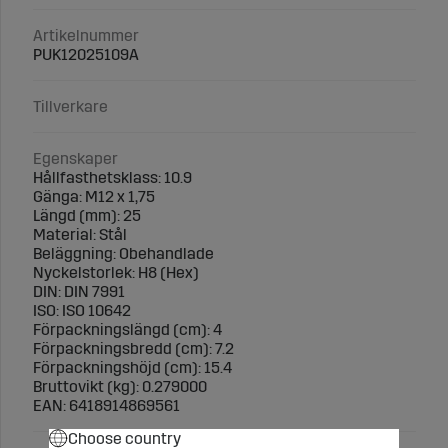
Artikelnummer
PUK12025109A
Tillverkare
Egenskaper
Hållfasthetsklass: 10.9
Gänga: M12 x 1,75
Längd (mm): 25
Material: Stål
Beläggning: Obehandlade
Nyckelstorlek: H8 (Hex)
DIN: DIN 7991
ISO: ISO 10642
Förpackningslängd (cm): 4
Förpackningsbredd (cm): 7.2
Förpackningshöjd (cm): 15.4
Bruttovikt (kg): 0.279000
EAN: 6418914869561
Choose country