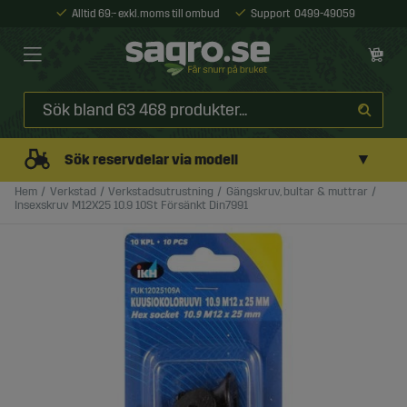
Alltid 69:- exkl. moms till ombud
Support
0499-49059
▼
Sök reservdelar via modell
Hem
Verkstad
Verkstadsutrustning
Gängskruv, bultar & muttrar
Insexskruv M12X25 10.9 10St Försänkt Din7991