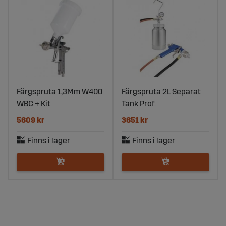
Färgspruta 1,3Mm W400
Färgspruta 2L Separat
WBC + Kit
Tank Prof.
5609 kr
3651 kr