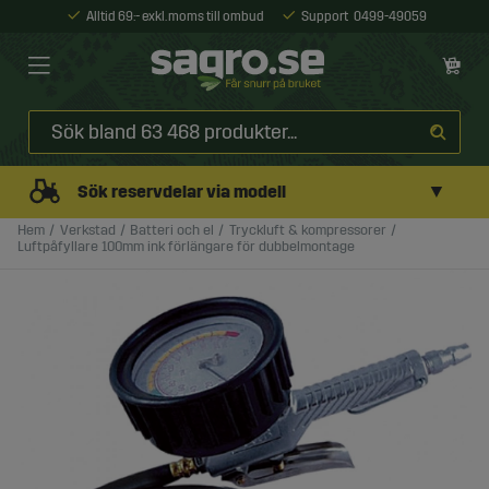
Alltid 69:- exkl. moms till ombud
Support
0499-49059
▼
Sök reservdelar via modell
Hem
Verkstad
Batteri och el
Tryckluft & kompressorer
Luftpåfyllare 100mm ink förlängare för dubbelmontage