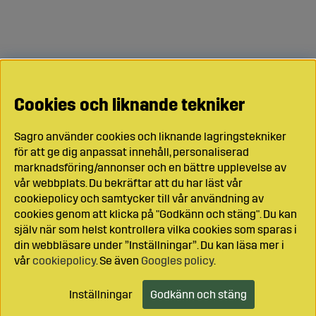
Cookies och liknande tekniker
Sagro använder cookies och liknande lagringstekniker
för att ge dig anpassat innehåll, personaliserad
marknadsföring/annonser och en bättre upplevelse av
vår webbplats. Du bekräftar att du har läst vår
cookiepolicy och samtycker till vår användning av
cookies genom att klicka på "Godkänn och stäng". Du kan
själv när som helst kontrollera vilka cookies som sparas i
din webbläsare under ”Inställningar”. Du kan läsa mer i
vår
cookiepolicy
. Se även
Googles policy
.
Inställningar
Godkänn och stäng
Lägg i kundvagnen