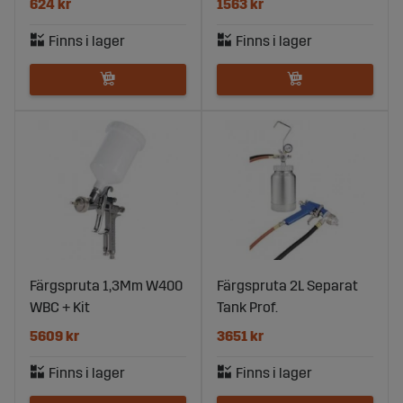
624 kr
1563 kr
Färgspruta 1,3Mm W400
Färgspruta 2L Separat
WBC + Kit
Tank Prof.
5609 kr
3651 kr