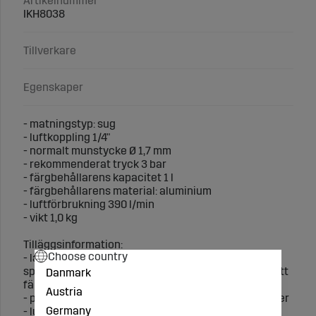
Artikelnummer
IKH8038
Tillverkare
Egenskaper
- matningstyp: sug
- luftkoppling 1/4"
- normalt munstycke Ø 1,7 mm
- rekommenderat tryck 3 bar
- färgbehållarens kapacitet 1 l
- färgbehållarens material: aluminium
- luftförbrukning 390 l/min
- vikt 1,0 kg
Tilläggsinformation:
Choose country
- lågtrycksspruta vars HVLP-teknologi möjliggör
sprutande av liten färgmängd med lågt tryck utan att
Danmark
färgen dammar
Austria
- passar för målning av olika ytor samt olika färgtyper
Germany
- lufttryck, färgmängd och solfjäder kan justeras