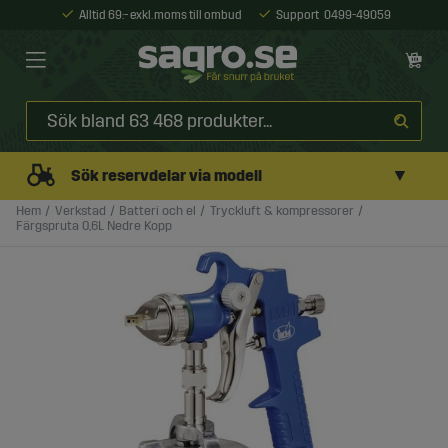
Alltid 69:- exkl. moms till ombud
Support
0499-49059
▼
Sök reservdelar via modell
Hem
Verkstad
Batteri och el
Tryckluft & kompressorer
Färgspruta 0,6L Nedre Kopp