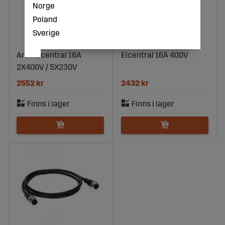
Norge
Poland
Sverige
Arbetscentral 16A
Elcentral 16A 400V
2X400V / 5X230V
2552 kr
2432 kr