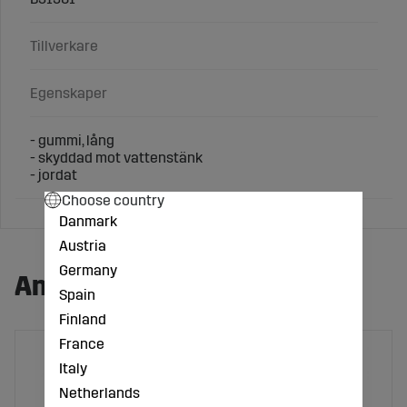
Tillverkare
Egenskaper
- gummi, lång
- skyddad mot vattenstänk
- jordat
Choose country
Danmark
Austria
Germany
Andra köpte även:
Spain
Finland
France
Italy
Netherlands