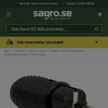
Alltid 69:- exkl. moms till ombud
Support
0499-49059
▼
Sök reservdelar via modell
Hem
Verkstad
Batteri och el
Kablar och elinstallation
Stickpropp Jordat Gummi Lång