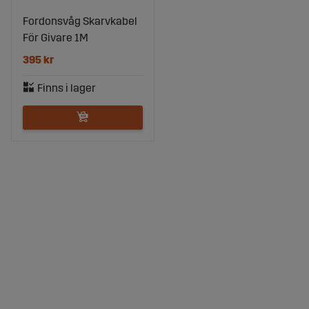
Fordonsvåg Skarvkabel
För Givare 1M
395 kr