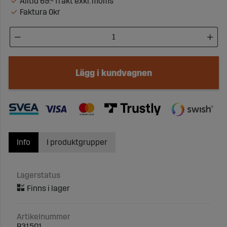
Alltid 69:- frakt exkl. moms
Faktura 0kr
Lägg i kundvagnen
Info
I produktgrupper
Lagerstatus
Artikelnummer
B31501