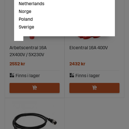
Netherlands
Norge
Poland
Sverige
Arbetscentral 16A
Elcentral 16A 400V
2X400V / 5X230V
2552 kr
2432 kr