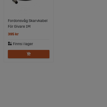
Fordonsvåg Skarvkabel
För Givare 1M
395 kr