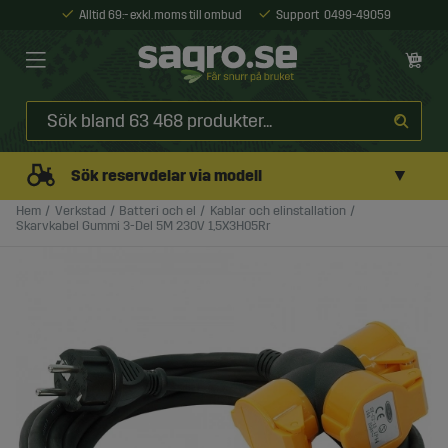
Alltid 69:- exkl. moms till ombud
Support
0499-49059
▼
Sök reservdelar via modell
Hem
Verkstad
Batteri och el
Kablar och elinstallation
Skarvkabel Gummi 3-Del 5M 230V 1,5X3H05Rr