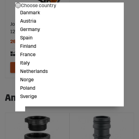
Choose country
Danmark
Austria
Jordfräs Traktor P.T.O.
Germany
125Cm 285Kg (24-30Hp)
Spain
26257 kr
Finland
France
Italy
Netherlands
Norge
Poland
Andra köpte även:
Sverige