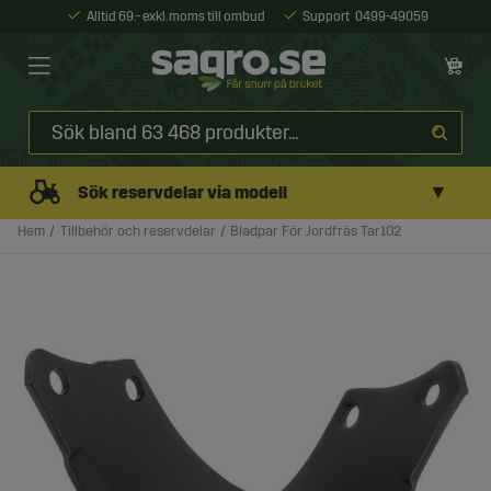
Alltid 69:- exkl. moms till ombud
Support
0499-49059
▼
Sök reservdelar via modell
Hem
Tillbehör och reservdelar
Bladpar För Jordfräs Tar102