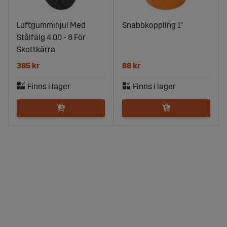
Luftgummihjul Med
Snabbkoppling 1"
Stålfälg 4.00 - 8 För
Skottkärra
385 kr
88 kr