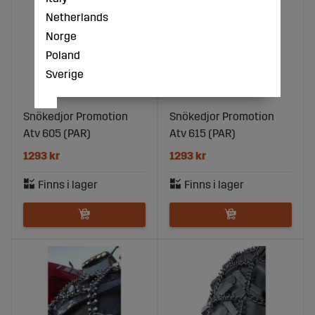
Netherlands
Norge
Poland
Sverige
Snökedjor Promotion
Snökedjor Promotion
Atv 605 (PAR)
Atv 615 (PAR)
1293 kr
1293 kr