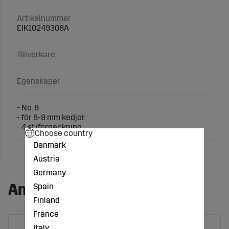
Artikelnummer
EIK10249308A
Tillverkare
Egenskaper
- No. 8
- för 8-9 mm kedjor
- 4 st/förpackning
Choose country
Danmark
Austria
Germany
Andra köpte även:
Spain
Finland
France
Italy