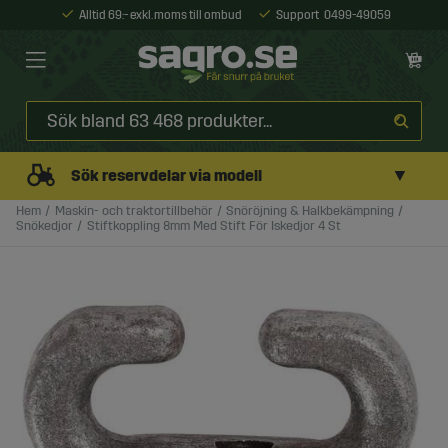
Alltid 69:- exkl. moms till ombud
Support
0499-49059
▼
Sök reservdelar via modell
Hem
Maskin- och traktortillbehör
Snöröjning & Halkbekämpning
Snökedjor
Stiftkoppling 8mm Med Stift För Iskedjor 4 St