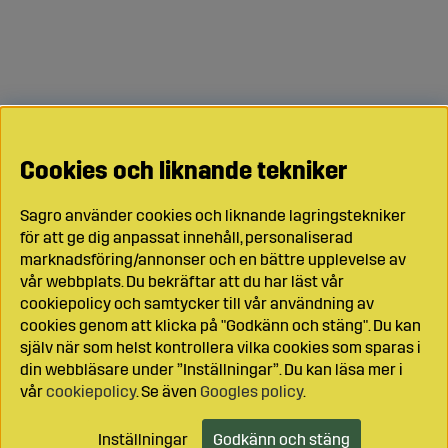
Cookies och liknande tekniker
Sagro använder cookies och liknande lagringstekniker
för att ge dig anpassat innehåll, personaliserad
marknadsföring/annonser och en bättre upplevelse av
vår webbplats. Du bekräftar att du har läst vår
cookiepolicy och samtycker till vår användning av
cookies genom att klicka på "Godkänn och stäng". Du kan
själv när som helst kontrollera vilka cookies som sparas i
din webbläsare under ”Inställningar”. Du kan läsa mer i
vår
cookiepolicy
. Se även
Googles policy
.
Inställningar
Godkänn och stäng
Lägg i kundvagnen