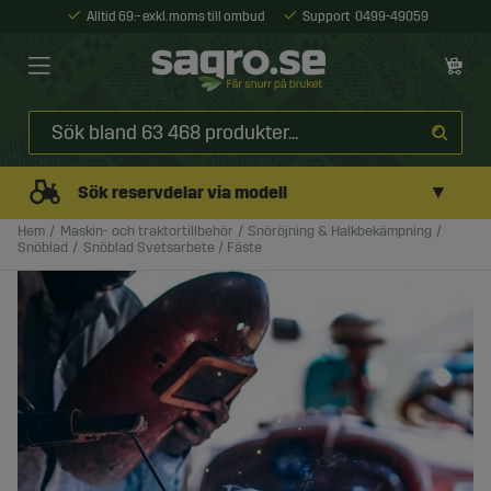
Alltid 69:- exkl. moms till ombud
Support
0499-49059
▼
Sök reservdelar via modell
Hem
Maskin- och traktortillbehör
Snöröjning & Halkbekämpning
Snöblad
Snöblad Svetsarbete / Fäste