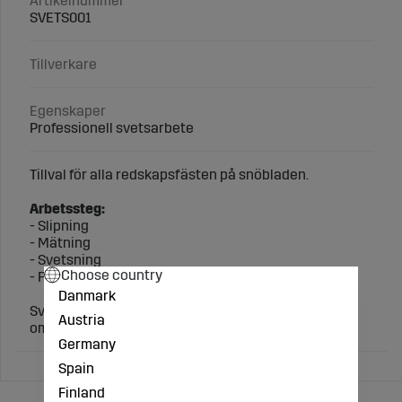
Artikelnummer
SVETS001
Tillverkare
Egenskaper
Professionell svetsarbete
Tillval för alla redskapsfästen på snöbladen.
Arbetssteg:
- Slipning
- Mätning
- Svetsning
Choose country
- Finalisering
Danmark
Svetsområdet kommer vara obehandlad, ej
Austria
omlakerad.
Germany
Spain
Finland