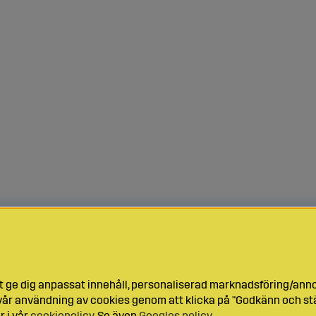
t ge dig anpassat innehåll, personaliserad marknadsföring/ann
l vår användning av cookies genom att klicka på "Godkänn och stä
r i vår
cookiepolicy
. Se även
Googles policy
.