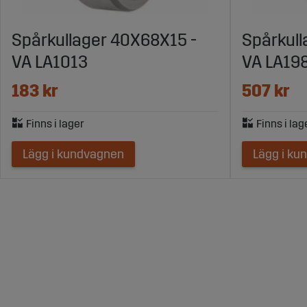
Spårkullager 40X68X15 -
Spårkull
VA LA1013
VA LA19
183 kr
507 kr
Lägg i kundvagnen
Lägg i ku