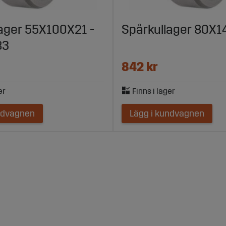
ager 55X100X21 -
Spårkullager 80X
83
842 kr
ndvagnen
Lägg i kundvagnen