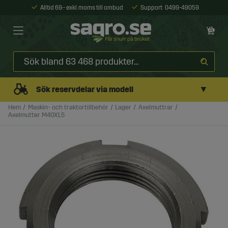
Alltid 69:- exkl. moms till ombud
Support
0499-49059
▼
Sök reservdelar via modell
Hem
Maskin- och traktortillbehör
Lager
Axelmuttrar
Axelmutter M40X1,5