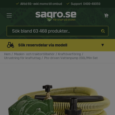
Alltid 69:- exkl. moms till ombud
Support
0499-49059
▼
Sök reservdelar via modell
Hem
Maskin- och traktortillbehör
Kraftöverföring
Utrustning för kraftuttag
Pto-driven Vattenpump 150L/Min Set