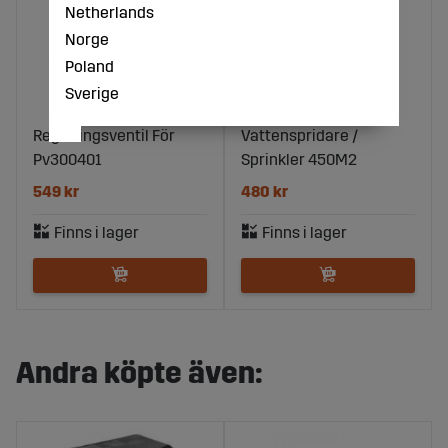
Netherlands
Norge
Poland
Sverige
Regleringsventil För
Vattenspridare /
Pv300401
Sprinkler 450M2
549 kr
480 kr
Andra köpte även: