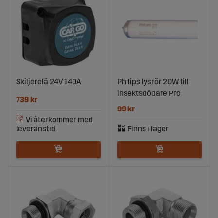
Skiljerelä 24V 140A
Philips lysrör 20W till
insektsdödare Pro
739 kr
99 kr