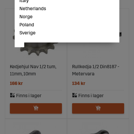
Italy
Netherlands
Norge
Poland
Sverige
Kedjehjul Nav 1/2 tum,
Rullkedja 1/2 Din8187 -
11mm, 10mm
Metervara
166 kr
134 kr