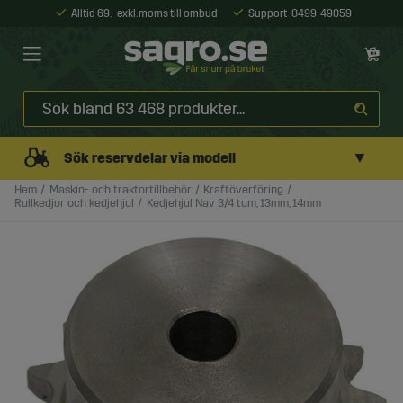
Alltid 69:- exkl. moms till ombud
Support
0499-49059
▼
Sök reservdelar via modell
Hem
Maskin- och traktortillbehör
Kraftöverföring
Rullkedjor och kedjehjul
Kedjehjul Nav 3/4 tum, 13mm, 14mm