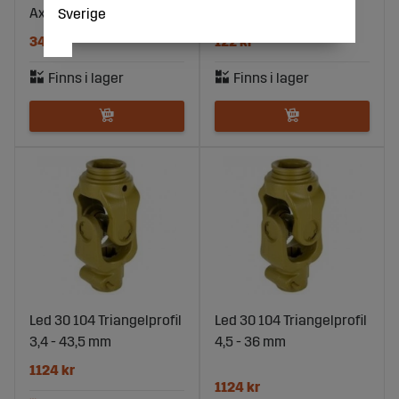
Axel 1.3/8"-6/21Z
Sverige
342 kr
122 kr
Led 30 104 Triangelprofil
Led 30 104 Triangelprofil
3,4 - 43,5 mm
4,5 - 36 mm
1124 kr
1124 kr