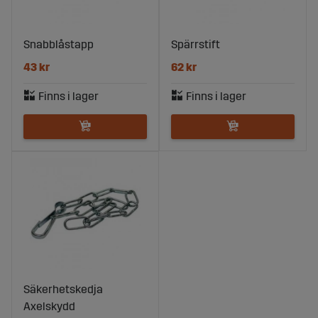
Snabblåstapp
Spärrstift
43 kr
62 kr
Säkerhetskedja
Axelskydd