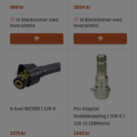
668 kr
2834 kr
K-Axel W2300 1.3/8-6
Pto Adapter
Snabbkoppling 1 3/8-6 1
3/8-21 158Mmhd
2371 kr
1242 kr