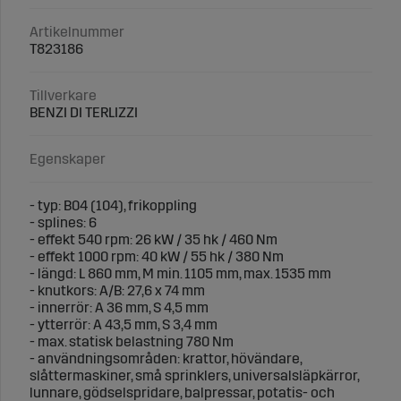
Artikelnummer
T823186
Tillverkare
BENZI DI TERLIZZI
Egenskaper
- typ: B04 (104), frikoppling
- splines: 6
- effekt 540 rpm: 26 kW / 35 hk / 460 Nm
- effekt 1000 rpm: 40 kW / 55 hk / 380 Nm
- längd: L 860 mm, M min. 1105 mm, max. 1535 mm
- knutkors: A/B: 27,6 x 74 mm
- innerrör: A 36 mm, S 4,5 mm
- ytterrör: A 43,5 mm, S 3,4 mm
- max. statisk belastning 780 Nm
- användningsområden: krattor, hövändare,
slåttermaskiner, små sprinklers, universalsläpkärror,
lunnare, gödselspridare, balpressar, potatis- och