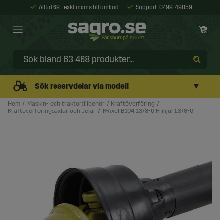
Alltid 69:- exkl. moms till ombud
Support
0499-49059
▼
Sök reservdelar via modell
Hem
Maskin- och traktortillbehör
Kraftöverföring
Kraftöverföringsaxlar och delar
K-Axel B104 1.3/8-6 Frihjul 1.3/8-6