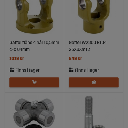
Gaffel fläns 4 hål 10,5mm
Gaffel W2300 B104
c-c 84mm
25X8Xm12
1019 kr
549 kr