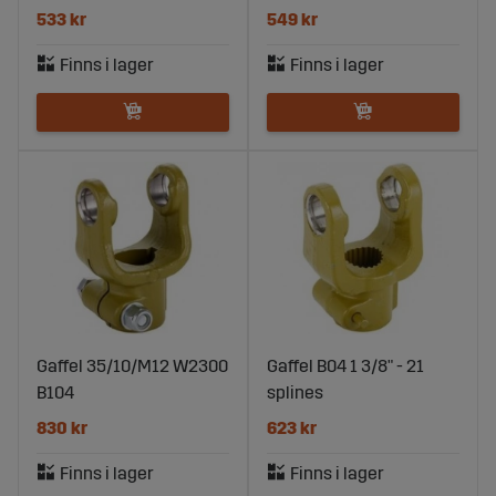
533 kr
549 kr
Gaffel 35/10/M12 W2300
Gaffel B04 1 3/8" - 21
B104
splines
830 kr
623 kr