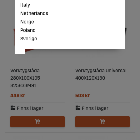
Italy
Netherlands
Norge
Poland
Sverige
Verktygslåda
Verktygslåda Universal
280X100X105
400X120X130
825633M91
448 kr
503 kr