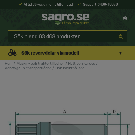
Alltid 69:- exkl. moms till ombud
Support
0499-49059
▼
Sök reservdelar via modell
Hem
Maskin- och traktortillbehör
Hytt och kaross
Verktygs- & transportlådor
Dokumenthållare