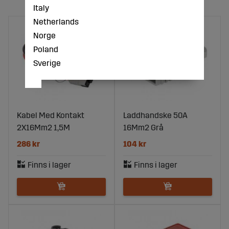
Italy
Netherlands
Norge
Poland
Sverige
Kabel Med Kontakt
Laddhandske 50A
2X16Mm2 1,5M
16Mm2 Grå
286 kr
104 kr