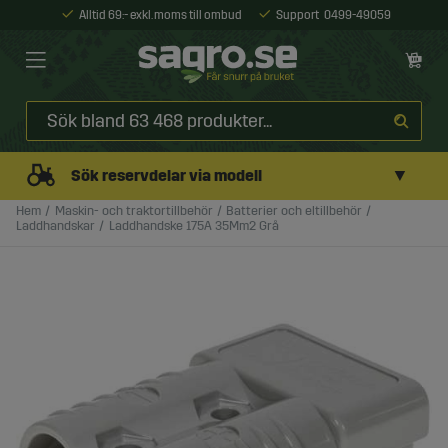
Alltid 69:- exkl. moms till ombud
Support
0499-49059
▼
Sök reservdelar via modell
Hem
Maskin- och traktortillbehör
Batterier och eltillbehör
Laddhandskar
Laddhandske 175A 35Mm2 Grå