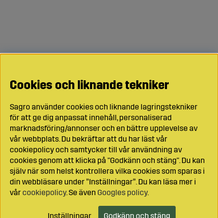
Cookies och liknande tekniker
Sagro använder cookies och liknande lagringstekniker
för att ge dig anpassat innehåll, personaliserad
marknadsföring/annonser och en bättre upplevelse av
vår webbplats. Du bekräftar att du har läst vår
cookiepolicy och samtycker till vår användning av
cookies genom att klicka på "Godkänn och stäng". Du kan
själv när som helst kontrollera vilka cookies som sparas i
din webbläsare under ”Inställningar”. Du kan läsa mer i
vår
cookiepolicy
. Se även
Googles policy
.
Inställningar
Godkänn och stäng