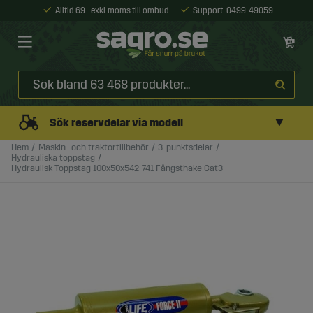
Alltid 69:- exkl. moms till ombud
Support
0499-49059
▼
Sök reservdelar via modell
Hem
Maskin- och traktortillbehör
3-punktsdelar
Hydrauliska toppstag
Hydraulisk Toppstag 100x50x542-741 Fångsthake Cat3