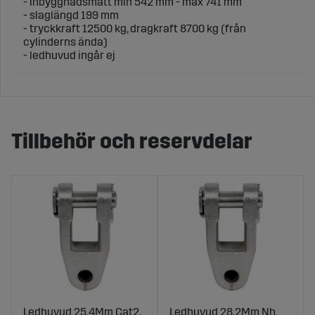
-
inbyggnadsmått min 542 mm - max 741 mm
- slaglängd 199 mm
- tryckkraft 12500 kg, dragkraft 8700 kg (från
cylinderns ända)
- ledhuvud ingår ej
Tillbehör och reservdelar
Ledhuvud 25,4Mm Cat2,
Ledhuvud 28,2Mm Nh,