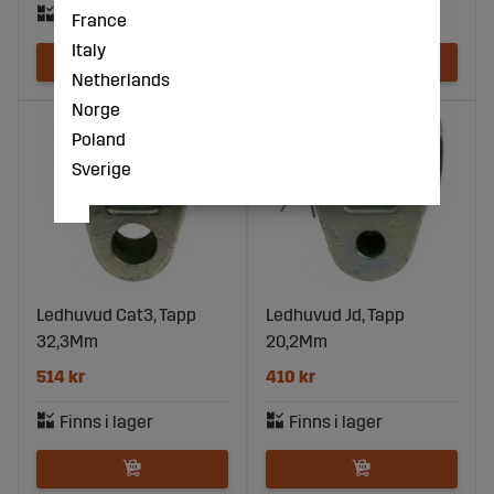
France
Italy
Netherlands
Norge
Poland
Sverige
Ledhuvud Cat3, Tapp
Ledhuvud Jd, Tapp
32,3Mm
20,2Mm
514 kr
410 kr