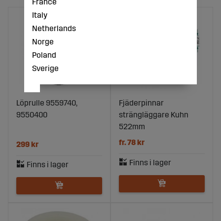
France
Italy
Netherlands
Norge
Poland
Sverige
Löprulle 9559740,
Fjäderpinnar
9550400
strängläggare Kuhn
522mm
fr. 78 kr
299 kr