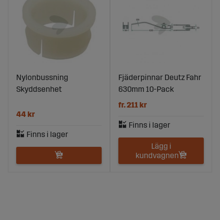
Nylonbussning
Fjäderpinnar Deutz Fahr
Skyddsenhet
630mm 10-Pack
fr. 211 kr
44 kr
Lägg i
kundvagnen