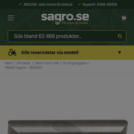
Alltid 69:- exkl. moms till ombud
Support
0499-49059
▼
Sök reservdelar via modell
Hem
Slitdelar
Skörd och vall
Strängläggare
Medbringare - 600420