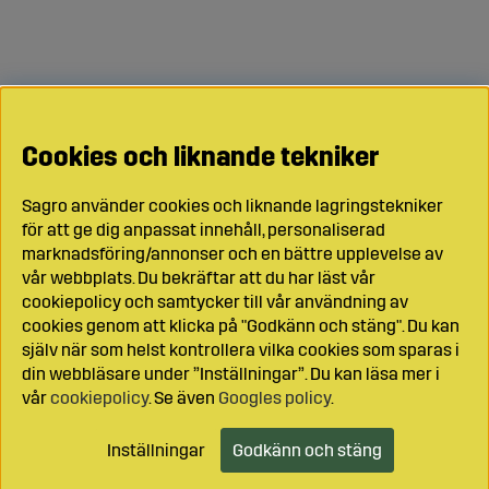
Cookies och liknande tekniker
Sagro använder cookies och liknande lagringstekniker
för att ge dig anpassat innehåll, personaliserad
marknadsföring/annonser och en bättre upplevelse av
vår webbplats. Du bekräftar att du har läst vår
cookiepolicy och samtycker till vår användning av
cookies genom att klicka på "Godkänn och stäng". Du kan
själv när som helst kontrollera vilka cookies som sparas i
din webbläsare under ”Inställningar”. Du kan läsa mer i
vår
cookiepolicy
. Se även
Googles policy
.
Inställningar
Godkänn och stäng
Lägg i kundvagnen