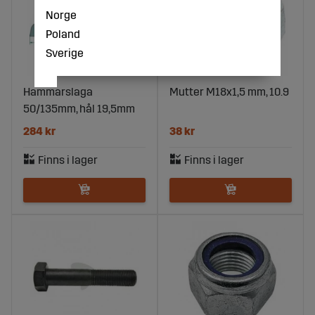
Norge
Poland
Sverige
Hammarslaga
Mutter M18x1,5 mm, 10.9
50/135mm, hål 19,5mm
284 kr
38 kr