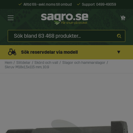
Alltid 69:- exkl. moms till ombud
Support
0499-49059
▼
Sök reservdelar via modell
Hem
Slitdelar
Skörd och vall
Slagor och hammarslagor
Skruv M18x1,5x115 mm, 10.9