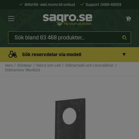
Alltid 69:- exkl. moms till ombud
Support
0499-49059
▼
Sök reservdelar via modell
Hem
Slitdelar
Skörd och vall
Slåtterbalk och rotorslåtter
Slåtterkniv 96x40x3