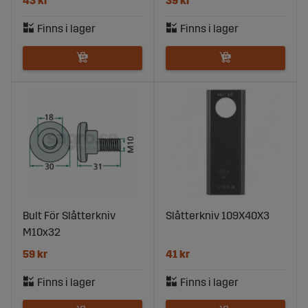
43 kr
39 kr
Bult För Slåtterkniv
Slåtterkniv 109X40X3
M10x32
59 kr
41 kr