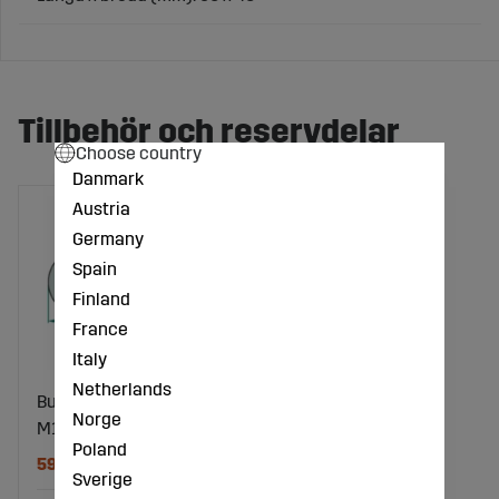
Tillbehör och reservdelar
Choose country
Danmark
Austria
Germany
Spain
Finland
France
Italy
Netherlands
Bult För Slåtterkniv
Norge
M10x32
Poland
59 kr
Sverige