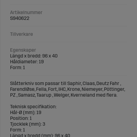
Artikelnummer
S940622
Tillverkare
Egenskaper
Längd x bredd: 96 x 40
Håldiameter: 19
Form: 1
Slåtterkniv som passar till Saphir, Claas, Deutz Fahr ,
FarendlØse, Fella, Fort, IHC, Krone, Niemeyer, Pöttinger,
PZ , Samasz, Taarup , Welger, Kverneland med flera.
Teknisk specifikation:
Hål-Ø (mm): 19
Position: 1
Tjocklek (mm): 3
Form: 1
Längd x bredd (mm): 96 x 40