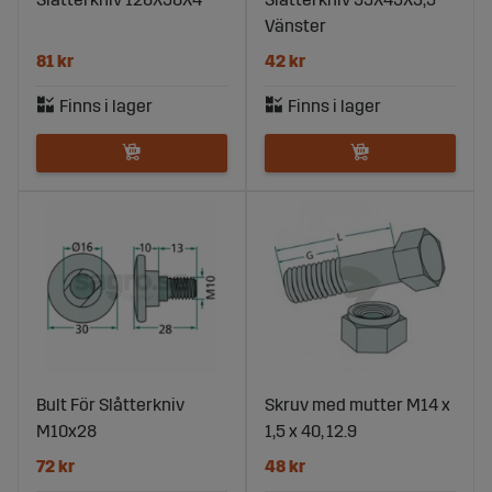
Vänster
81 kr
42 kr
Bult För Slåtterkniv
Skruv med mutter M14 x
M10x28
1,5 x 40, 12.9
72 kr
48 kr