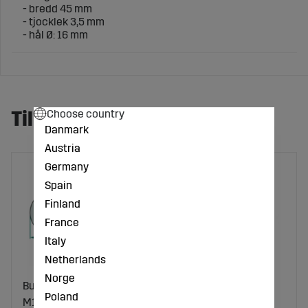
- bredd 45 mm
- tjocklek 3,5 mm
- hål Ø: 16 mm
Choose country
Tillbehör och reservdelar
Danmark
Austria
Germany
Spain
Finland
France
Italy
Netherlands
Norge
Bult För Slåtterkniv
Slåtterkniv 95X45X3,5
Poland
M10x28
Vänster