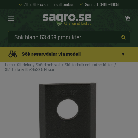
Alltid 69:- exkl. moms till ombud
Support
0499-49059
▼
Sök reservdelar via modell
Hem
Slitdelar
Skörd och vall
Slåtterbalk och rotorslåtter
Slåtterkniv 95X45X3,5 Höger