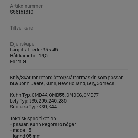
Artikelnummer
S56151310
Tillverkare
Egenskaper
Längd x bredd: 95 x 45
Håldiameter: 16,5
Form: 9
Kniv/Skär för rotorslåtter/slåttermaskin som passar
bl.a. John Deere, Kuhn, New Holland, Lely, Someca.
Kuhn Typ: GMD44, GMD55, GMD66, GMD77
Lely Typ: 165, 205, 240, 280
Someca Typ: K39, K44
Teknisk specifikation:
- passar: Kuhn Pegoraro höger
- modell 5
- längd 95 mm