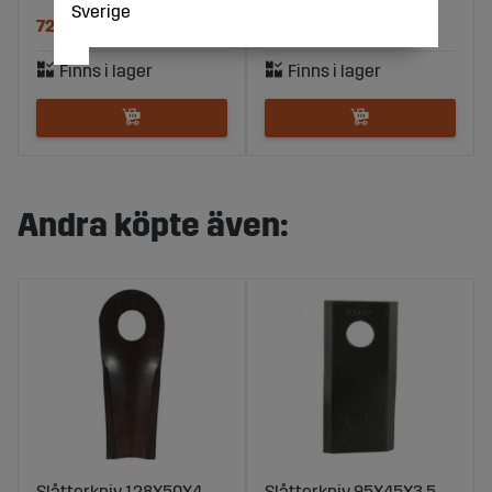
Sverige
72 kr
42 kr
Andra köpte även:
Slåtterkniv 128X50X4
Slåtterkniv 95X45X3,5