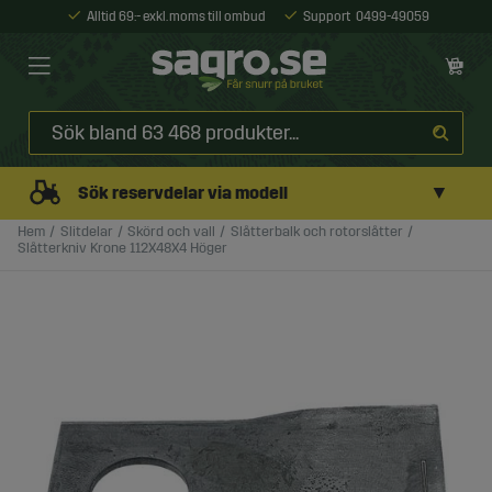
Alltid 69:- exkl. moms till ombud
Support
0499-49059
▼
Sök reservdelar via modell
Hem
Slitdelar
Skörd och vall
Slåtterbalk och rotorslåtter
Slåtterkniv Krone 112X48X4 Höger