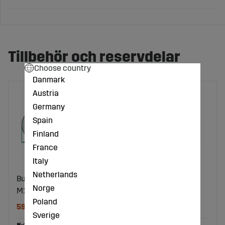
Tillbehör och reservdelar
Choose country
Danmark
Austria
Germany
Spain
Finland
France
Italy
Netherlands
Bult För Slåtterkniv
Slåtterkniv Krone
Norge
M10x32
112X48X4 Vänster
Poland
59 kr
43 kr
Sverige