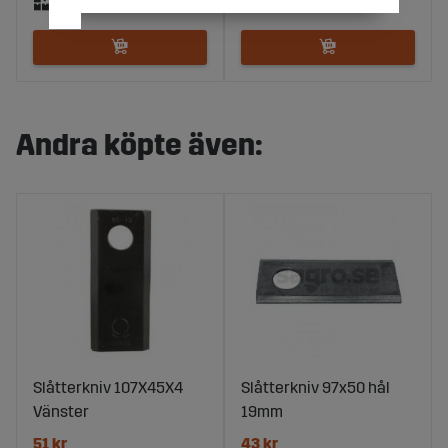
Andra köpte även:
Slåtterkniv 107X45X4
Slåtterkniv 97x50 hål
Vänster
19mm
51 kr
43 kr