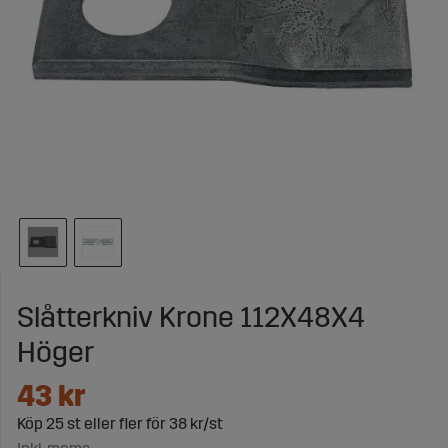
Slåtterkniv Krone 112X48X4
Höger
43
kr
Köp
25 st
eller fler för
38 kr/st