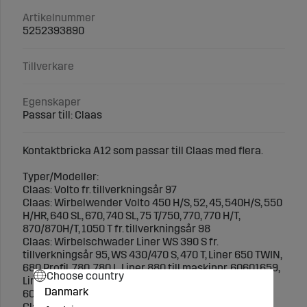
Artikelnummer
5252393890
Tillverkare
Egenskaper
Passar till: Claas
Kontaktbricka A12 som passar till Claas med flera.
Typer/Modeller:
Claas: Volto fr. tillverkningsår 97
Claas: Wirbelwender Volto 450 H/S, 52, 45, 540H/S, 550
H/HR, 640 SL, 670, 740 SL, 75 T/750, 770, 770 H/T,
870/870H/T, 1050 T fr. tillverkningsår 98
Claas: Wirbelschwader Liner WS 390 S fr.
tillverkningsår 95, WS 430/470 S, 470 T, Liner 650 TWIN,
680 Profil, 780, 780 L, Liner 880 till maskinnr. 60601659,
Choose country
Liner 1550, 1550 TWIN, Liner 3000 till maskinnr.
Danmark
60501017
Claas: Liner 750Twin, 880, 1550, 1550, 1650Twin, 1750,