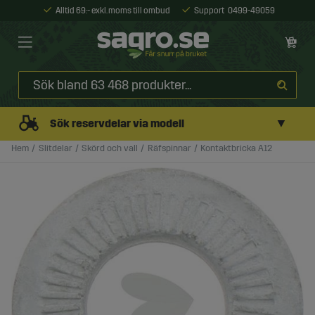
Alltid 69:- exkl. moms till ombud
Support
0499-49059
▼
Sök reservdelar via modell
Hem
Slitdelar
Skörd och vall
Räfspinnar
Kontaktbricka A12