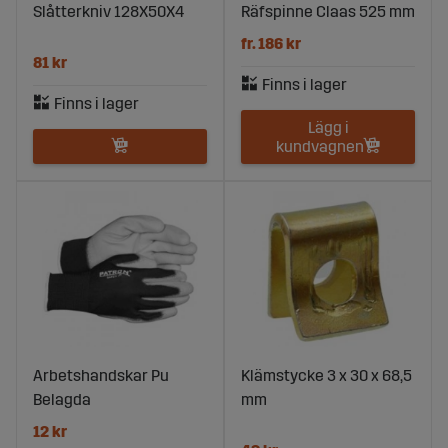
Slåtterkniv 128X50X4
Räfspinne Claas 525 mm
fr. 186 kr
81 kr
Lägg i
kundvagnen
Arbetshandskar Pu
Klämstycke 3 x 30 x 68,5
Belagda
mm
12 kr