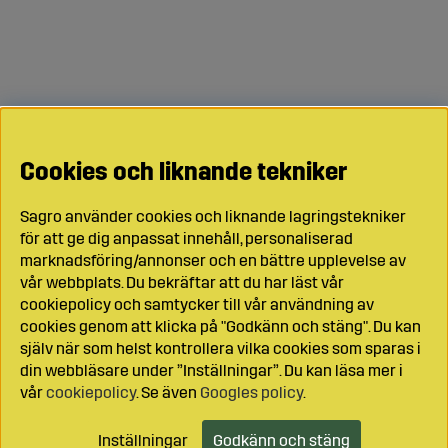
Cookies och liknande tekniker
Sagro använder cookies och liknande lagringstekniker
för att ge dig anpassat innehåll, personaliserad
marknadsföring/annonser och en bättre upplevelse av
vår webbplats. Du bekräftar att du har läst vår
cookiepolicy och samtycker till vår användning av
cookies genom att klicka på "Godkänn och stäng". Du kan
själv när som helst kontrollera vilka cookies som sparas i
din webbläsare under ”Inställningar”. Du kan läsa mer i
vår
cookiepolicy
. Se även
Googles policy
.
Inställningar
Godkänn och stäng