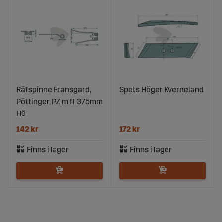
Räfspinne Fransgard,
Spets Höger Kverneland
Pöttinger, PZ m.fl. 375mm
Hö
142 kr
172 kr