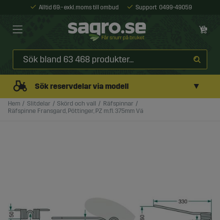
Alltid 69:- exkl. moms till ombud
Support
0499-49059
▼
Sök reservdelar via modell
Hem
Slitdelar
Skörd och vall
Räfspinnar
Räfspinne Fransgard, Pöttinger, PZ m.fl. 375mm Vä