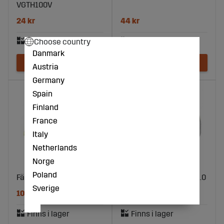
VGTH100V
24 kr
44 kr
Choose country
Danmark
Austria
Germany
Spain
Finland
France
Italy
Netherlands
Norge
Poland
Fäste vänster
Låsmutter M12 908701.0
Sverige
1042 kr
5 kr