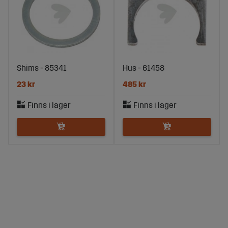
Shims - 85341
Hus - 61458
23 kr
485 kr