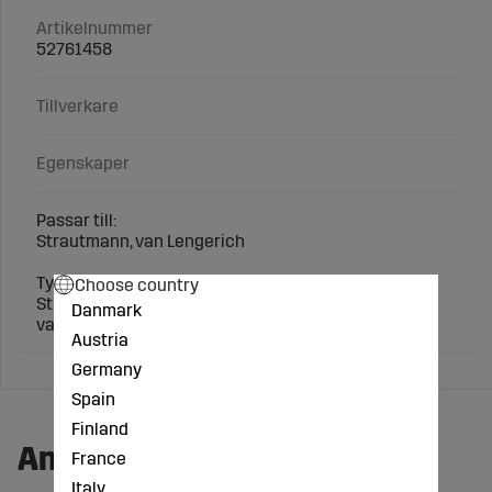
Artikelnummer
52761458
Tillverkare
Egenskaper
Passar till:
Strautmann, van Lengerich
Typer/Modeller:
Choose country
Strautmann: HT 1, 2, 3, 4
Danmark
van Lengerich: Silotopstar 110, 145, 170, 195
Austria
Germany
Spain
Finland
Andra köpte även:
France
Italy