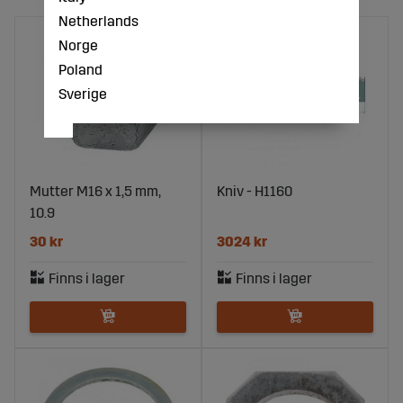
Netherlands
Norge
Poland
Sverige
Mutter M16 x 1,5 mm,
Kniv - H1160
10.9
30 kr
3024 kr