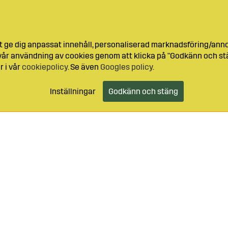
t ge dig anpassat innehåll, personaliserad marknadsföring/ann
l vår användning av cookies genom att klicka på "Godkänn och stä
r i vår
cookiepolicy
. Se även
Googles policy
.
Inställningar
Godkänn och stäng