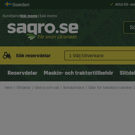
Alltid 69:- e
Kundtjänst
Inkl. moms
|
Exkl. moms
Sök reservdelar
1. Välj tillverkare
Reservdelar
Maskin- och traktortillbehör
Slitde
Hem
Slitdelar
Skörd och vall
Betskördare
Skär för betskörd vänster