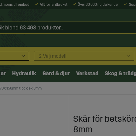
xkl. moms till ombud
Allt för lantbruket
Över 60 000 nöjda kunder
Sup
2. Välj modell
lar
Hydraulik
Gård & djur
Verkstad
Skog & träd
 170X450mm tjocklek 8mm
Skär för betskö
8mm