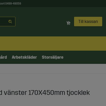
port 0499-49059
Till kassan
gård
Arbetskläder
Storsäljare
rd vänster 170X450mm tjocklek