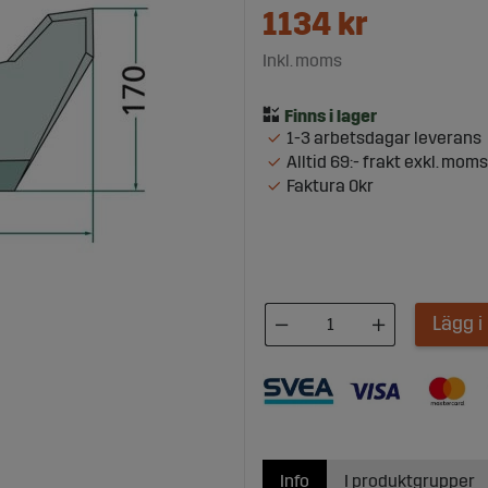
1134
kr
Inkl. moms
1-3 arbetsdagar leverans
Alltid 69:- frakt exkl. moms
Faktura 0kr
Lägg 
Info
I produktgrupper