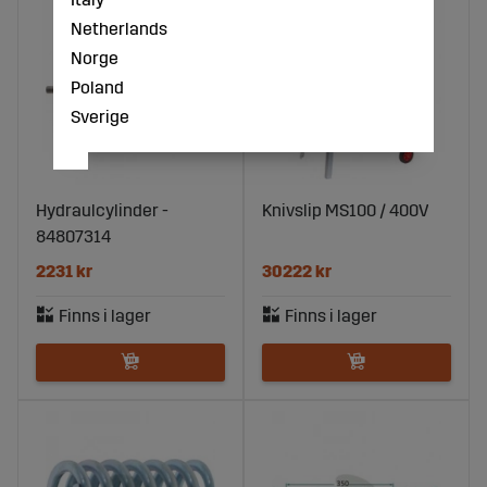
Netherlands
Norge
Poland
Sverige
Hydraulcylinder -
Knivslip MS100 / 400V
84807314
2231 kr
30222 kr