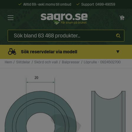
Alltid 69:- exkl. moms till ombud
Support
0499-49059
▼
Sök reservdelar via modell
Hem
Slitdelar
Skörd och vall
Balpressar
Löprulle - 0924502700