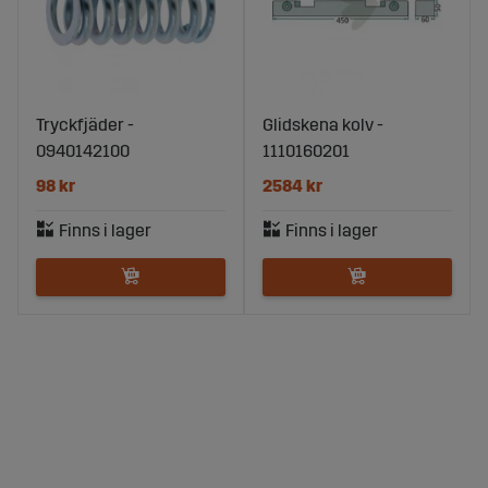
Tryckfjäder -
Glidskena kolv -
0940142100
1110160201
98 kr
2584 kr