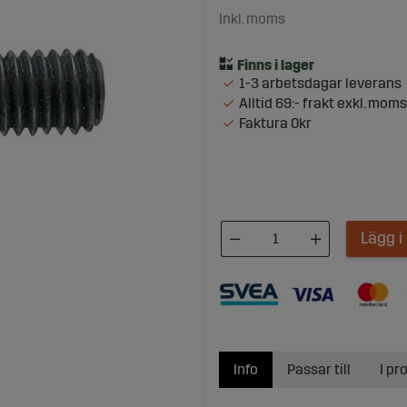
Inkl. moms
1-3 arbetsdagar leverans
Alltid 69:- frakt exkl. moms
Faktura 0kr
Lägg 
Info
Passar till
I pr