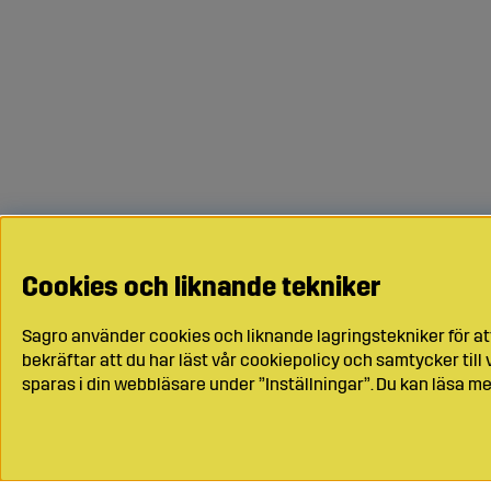
Cookies och liknande tekniker
Sagro använder cookies och liknande lagringstekniker för at
bekräftar att du har läst vår cookiepolicy och samtycker til
sparas i din webbläsare under ”Inställningar”. Du kan läsa me