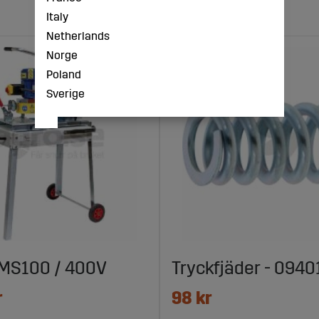
Italy
Netherlands
Norge
Poland
Sverige
 MS100 / 400V
Tryckfjäder - 094
r
98 kr