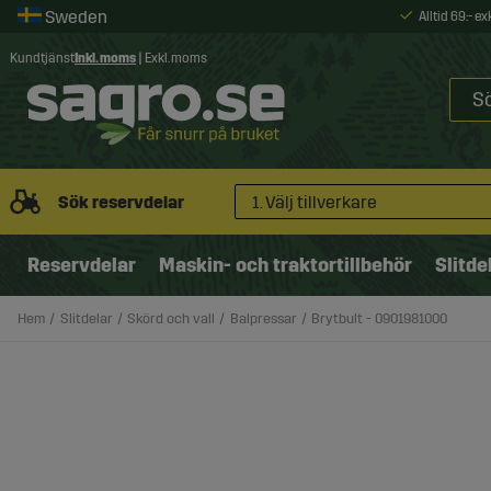
Alltid 69:- e
Kundtjänst
Inkl. moms
|
Exkl. moms
Sök reservdelar
1. Välj tillverkare
Reservdelar
Maskin- och traktortillbehör
Slitde
Hem
Slitdelar
Skörd och vall
Balpressar
Brytbult - 0901981000