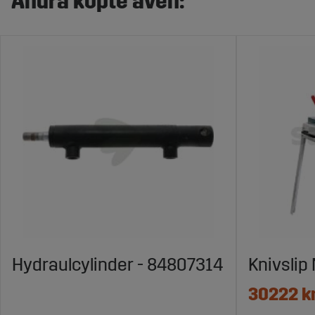
Andra köpte även:
Hydraulcylinder - 84807314
Knivslip
30222 k