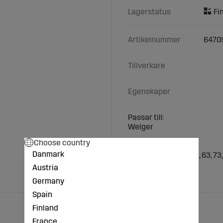
Lagerstatus
Artikelnummer
6470
Tillverkare
Egenskaper
Passar till:
Welger
Choose country
Typer/Modeller:
Danmark
Welger: AP 42, 48, 53, 63, 73
Austria
Germany
Spain
Finland
France