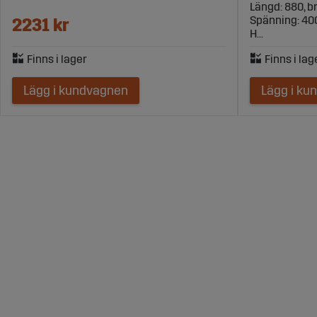
Längd: 880, br
Spänning: 400 
2231 kr
H...
Lägg i kundvagnen
Lägg i ku