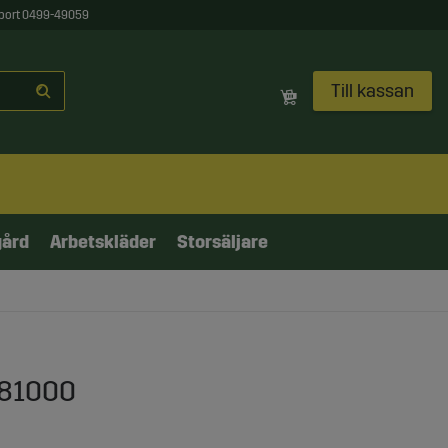
port 0499-49059
Till kassan
gård
Arbetskläder
Storsäljare
981000