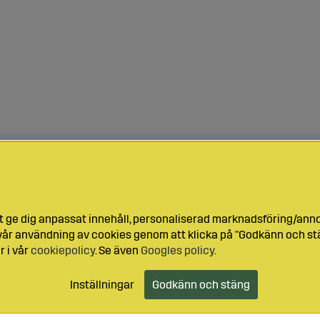
t ge dig anpassat innehåll, personaliserad marknadsföring/ann
l vår användning av cookies genom att klicka på "Godkänn och stä
r i vår
cookiepolicy
. Se även
Googles policy
.
Inställningar
Godkänn och stäng