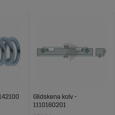
0142100
Glidskena kolv -
1110160201