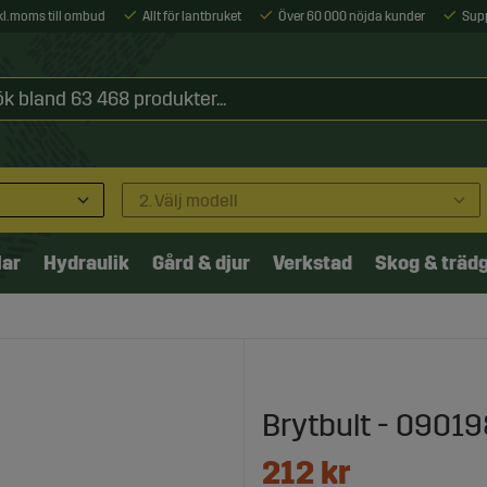
xkl. moms till ombud
Allt för lantbruket
Över 60 000 nöjda kunder
Sup
2. Välj modell
lar
Hydraulik
Gård & djur
Verkstad
Skog & träd
Brytbult - 0901
212
kr