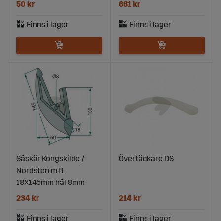
50 kr
661 kr
Såskär Kongskilde /
Övertäckare DS
Nordsten m.fl.
18X145mm hål 8mm
234 kr
214 kr