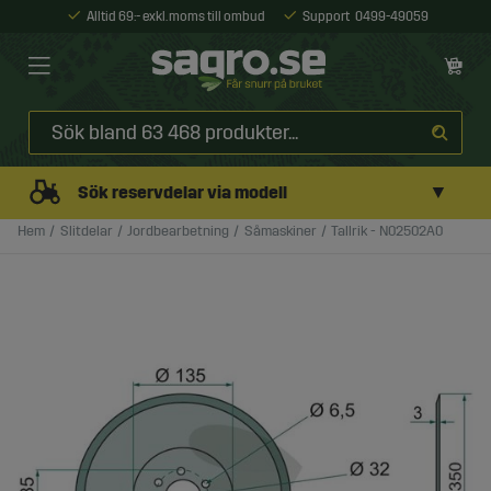
Alltid 69:- exkl. moms till ombud
Support
0499-49059
▼
Sök reservdelar via modell
Hem
Slitdelar
Jordbearbetning
Såmaskiner
Tallrik - N02502A0