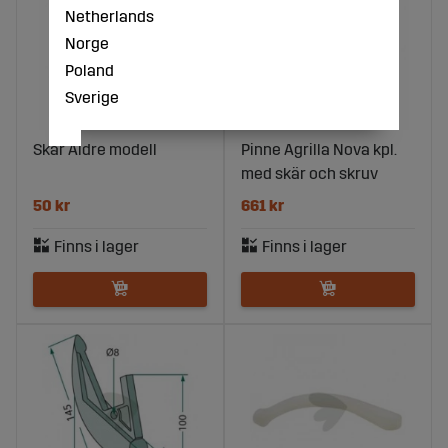
Netherlands
Norge
Poland
Sverige
Skär Äldre modell
Pinne Agrilla Nova kpl.
med skär och skruv
50 kr
661 kr