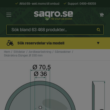
Alltid 69:- exkl. moms till ombud
Support
0499-49059
▼
Sök reservdelar via modell
Hem
Slitdelar
Jordbearbetning
Såmaskiner
Skärskiva Dünger, Ø 330 mm