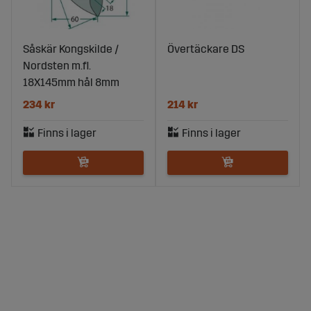
Såskär Kongskilde /
Övertäckare DS
Nordsten m.fl.
18X145mm hål 8mm
234 kr
214 kr