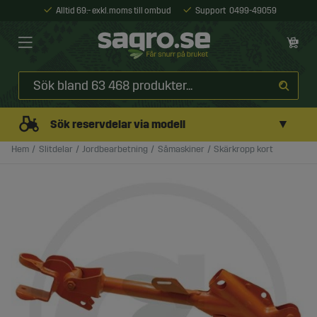
Alltid 69:- exkl. moms till ombud
Support
0499-49059
▼
Sök reservdelar via modell
Hem
Slitdelar
Jordbearbetning
Såmaskiner
Skärkropp kort