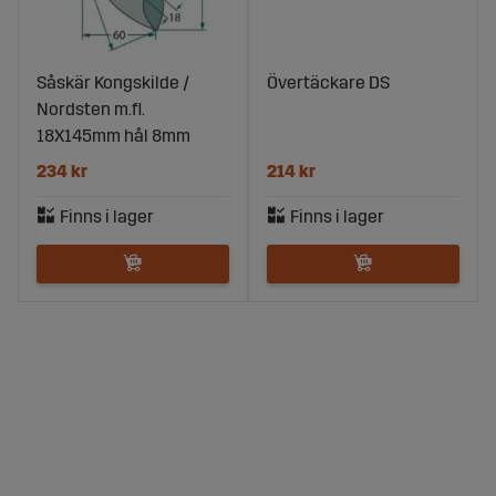
Såskär Kongskilde /
Övertäckare DS
Nordsten m.fl.
18X145mm hål 8mm
234 kr
214 kr