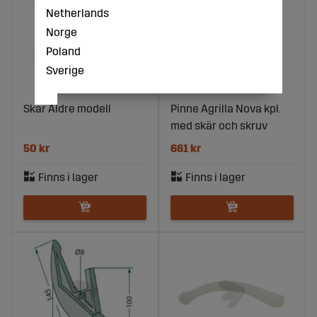
Netherlands
Norge
Poland
Sverige
Skär Äldre modell
Pinne Agrilla Nova kpl.
med skär och skruv
50 kr
661 kr