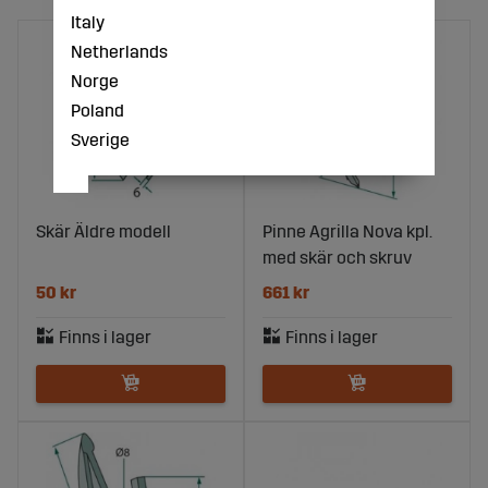
Italy
Netherlands
Norge
Poland
Sverige
Skär Äldre modell
Pinne Agrilla Nova kpl.
med skär och skruv
50 kr
661 kr