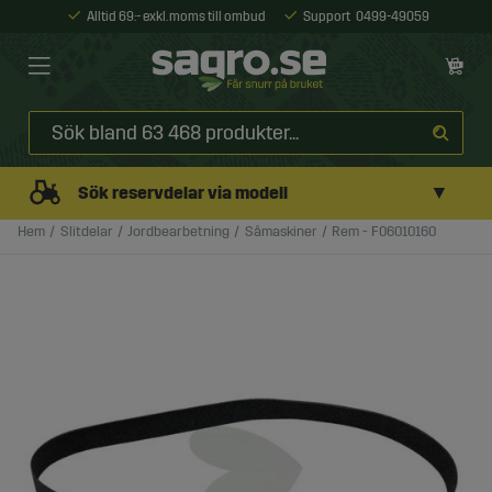
Alltid 69:- exkl. moms till ombud
Support
0499-49059
▼
Sök reservdelar via modell
Hem
Slitdelar
Jordbearbetning
Såmaskiner
Rem - F06010160