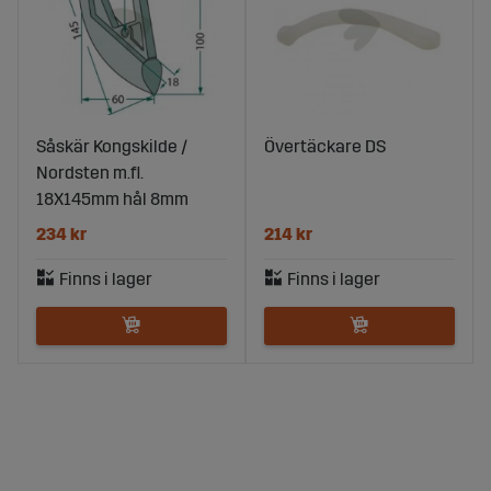
Såskär Kongskilde /
Övertäckare DS
Nordsten m.fl.
18X145mm hål 8mm
234 kr
214 kr