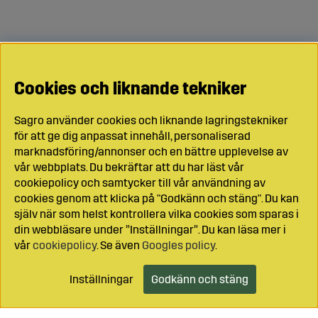
Cookies och liknande tekniker
Sagro använder cookies och liknande lagringstekniker
för att ge dig anpassat innehåll, personaliserad
marknadsföring/annonser och en bättre upplevelse av
vår webbplats. Du bekräftar att du har läst vår
cookiepolicy och samtycker till vår användning av
cookies genom att klicka på "Godkänn och stäng". Du kan
själv när som helst kontrollera vilka cookies som sparas i
din webbläsare under ”Inställningar”. Du kan läsa mer i
vår
cookiepolicy
. Se även
Googles policy
.
Inställningar
Godkänn och stäng
Lägg i kundvagnen