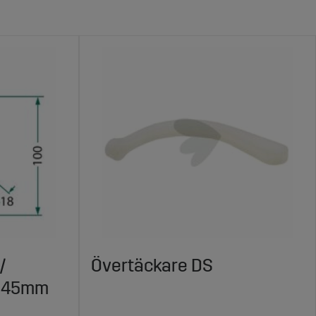
/
Övertäckare DS
X145mm