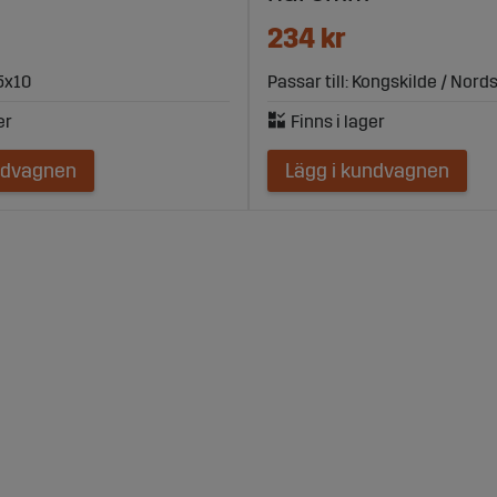
234 kr
5x10
Passar till: Kongskilde / Nords
ndvagnen
Lägg i kundvagnen