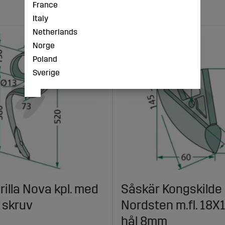
France
Italy
Netherlands
Norge
Poland
Sverige
rilla Nova kpl. med
Såskär Kongskilde 
 skruv
Nordsten m.fl. 18
hål 8mm