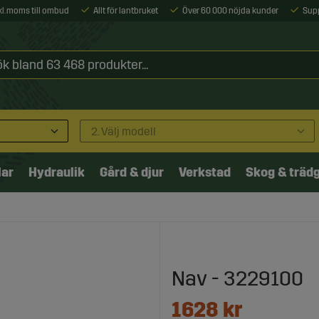
xkl. moms till ombud
Allt för lantbruket
Över 60 000 nöjda kunder
Sup
2. Välj modell
lar
Hydraulik
Gård & djur
Verkstad
Skog & träd
Nav - 3229100
1628
kr