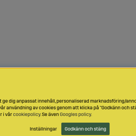
t ge dig anpassat innehåll, personaliserad marknadsföring/ann
l vår användning av cookies genom att klicka på "Godkänn och stä
r i vår
cookiepolicy
. Se även
Googles policy
.
Inställningar
Godkänn och stäng