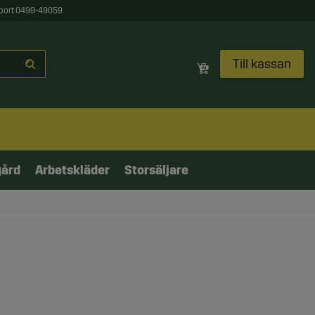
port 0499-49059
Till kassan
gård
Arbetskläder
Storsäljare