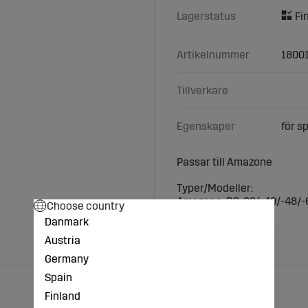
Lagerstatus
Artikelnummer
1800
Tillverkare
Egenskaper
för s
Passar till Amazone
Typer/Modeller:
Amazone: D8-30/-40/-48/-6
Choose country
Standard, Super
Danmark
Austria
Germany
Spain
Finland