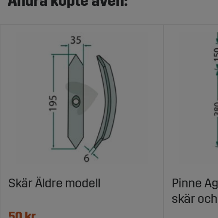
Andra köpte även:
Skär Äldre modell
Pinne Ag
skär och
50 kr