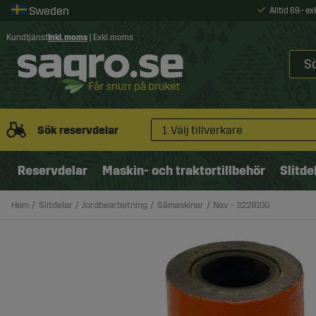
Alltid 69:- e
Kundtjänst
Inkl. moms
|
Exkl. moms
Sök reservdelar
1. Välj tillverkare
Reservdelar
Maskin- och traktortillbehör
Slitde
Hem
Slitdelar
Jordbearbetning
Såmaskiner
Nav - 3229100