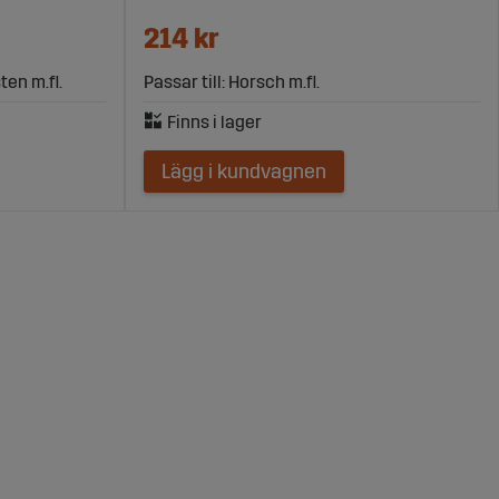
214 kr
ten m.fl.
Passar till: Horsch m.fl.
Lägg i kundvagnen