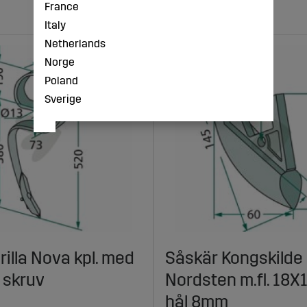
France
Italy
Netherlands
Norge
Poland
Sverige
rilla Nova kpl. med
Såskär Kongskilde 
 skruv
Nordsten m.fl. 18
hål 8mm