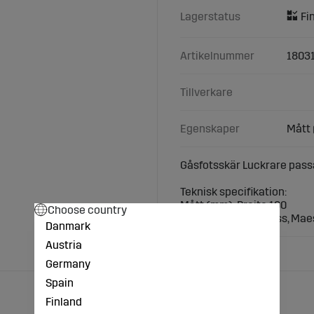
Lagerstatus
Artikelnummer
1803
Tillverkare
Egenskaper
Mått 
Gåsfotsskär Luckrare pass
Teknisk specifikation:
Mått (mm): Breite 100
Choose country
Typer:Pronto, Express, Mae
Danmark
Austria
Germany
Spain
Finland