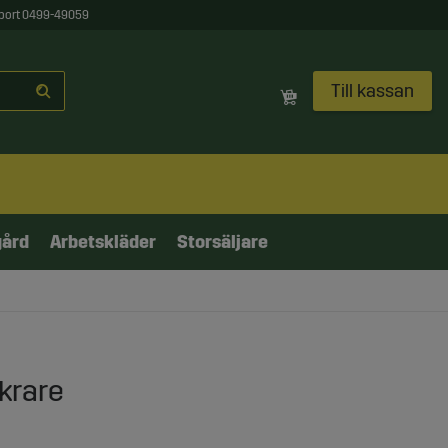
port 0499-49059
Till kassan
gård
Arbetskläder
Storsäljare
krare