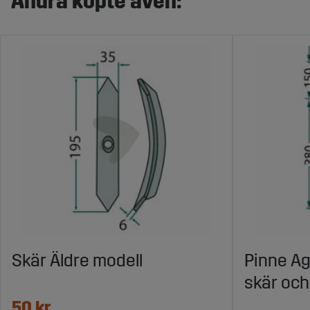
Andra köpte även:
Skär Äldre modell
Pinne Ag
skär och
50 kr