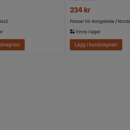
234 kr
5x10
Passar till: Kongskilde / Nords
ndvagnen
Lägg i kundvagnen