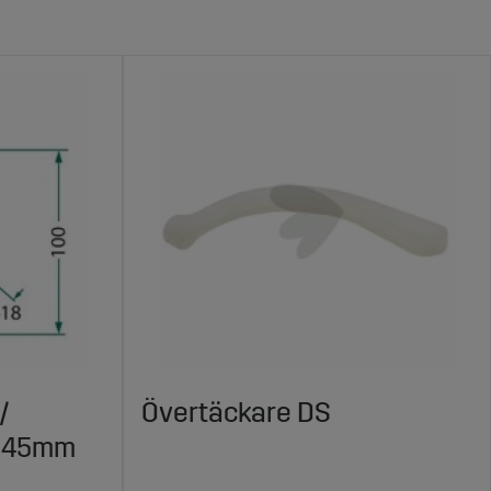
/
Övertäckare DS
X145mm