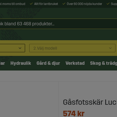
xkl. moms till ombud
Allt för lantbruket
Över 60 000 nöjda kunder
Sup
2. Välj modell
lar
Hydraulik
Gård & djur
Verkstad
Skog & träd
Gåsfotsskär Luc
574
kr