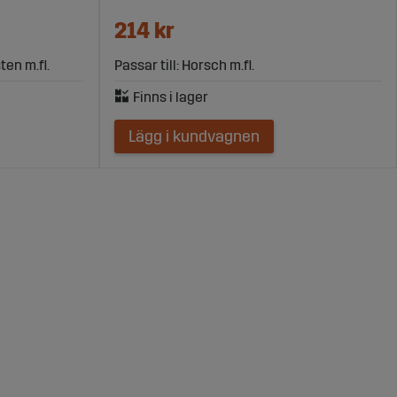
214 kr
ten m.fl.
Passar till: Horsch m.fl.
Lägg i kundvagnen