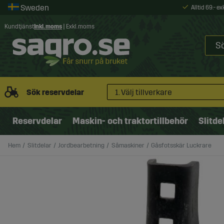
Alltid 69:- e
Kundtjänst
Inkl. moms
|
Exkl. moms
Sök reservdelar
1. Välj tillverkare
Reservdelar
Maskin- och traktortillbehör
Slitde
Hem
Slitdelar
Jordbearbetning
Såmaskiner
Gåsfotsskär Luckrare