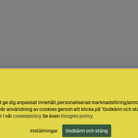
t ge dig anpassat innehåll, personaliserad marknadsföring/ann
l vår användning av cookies genom att klicka på "Godkänn och stä
r i vår
cookiepolicy
. Se även
Googles policy
.
Inställningar
Godkänn och stäng