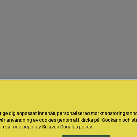
t ge dig anpassat innehåll, personaliserad marknadsföring/ann
l vår användning av cookies genom att klicka på "Godkänn och stä
r i vår
cookiepolicy
. Se även
Googles policy
.