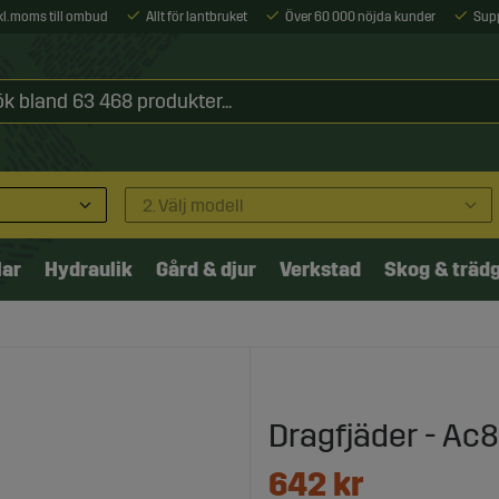
xkl. moms till ombud
Allt för lantbruket
Över 60 000 nöjda kunder
Sup
2. Välj modell
lar
Hydraulik
Gård & djur
Verkstad
Skog & träd
Dragfjäder - Ac
642
kr