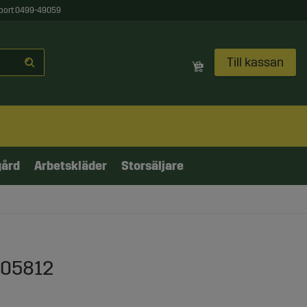
port 0499-49059
Till kassan
gård
Arbetskläder
Storsäljare
805812