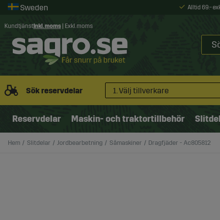
Alltid 69:- e
Kundtjänst
Inkl. moms
|
Exkl. moms
Sök reservdelar
1. Välj tillverkare
Reservdelar
Maskin- och traktortillbehör
Slitde
Hem
Slitdelar
Jordbearbetning
Såmaskiner
Dragfjäder - Ac805812