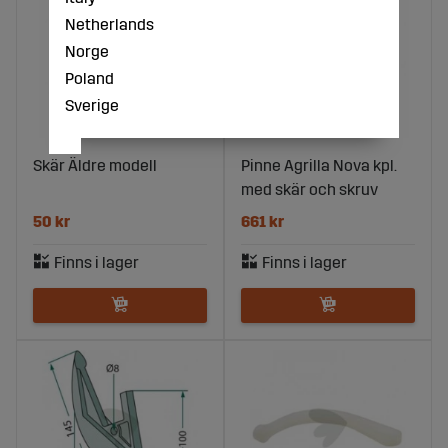
Netherlands
Norge
Poland
Sverige
Skär Äldre modell
Pinne Agrilla Nova kpl.
med skär och skruv
50 kr
661 kr