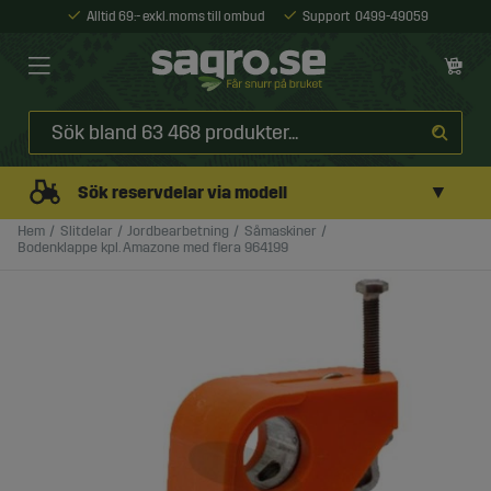
Alltid 69:- exkl. moms till ombud
Support
0499-49059
▼
Sök reservdelar via modell
Hem
Slitdelar
Jordbearbetning
Såmaskiner
Bodenklappe kpl. Amazone med flera 964199