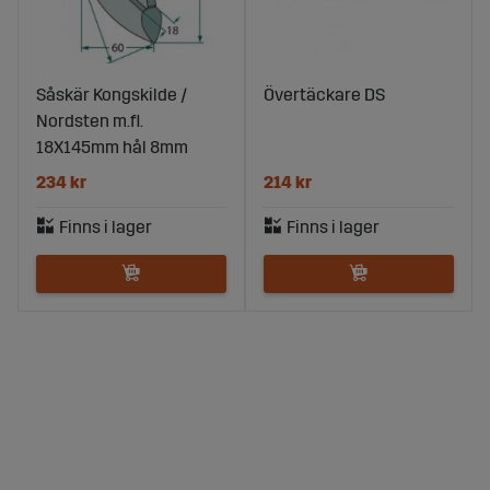
Såskär Kongskilde /
Övertäckare DS
Nordsten m.fl.
18X145mm hål 8mm
234 kr
214 kr