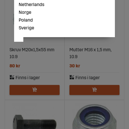
Netherlands
Norge
Poland
Sverige
Skruv M20x1,5x55 mm
Mutter M16 x 1,5 mm,
10.9
10.9
80 kr
30 kr