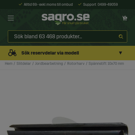
Alltid 69:- exkl. moms till ombud
Support
0499-49059
▼
Sök reservdelar via modell
Hem
Slitdelar
Jordbearbetning
Rotorharv
Spännstift 10x70 mm