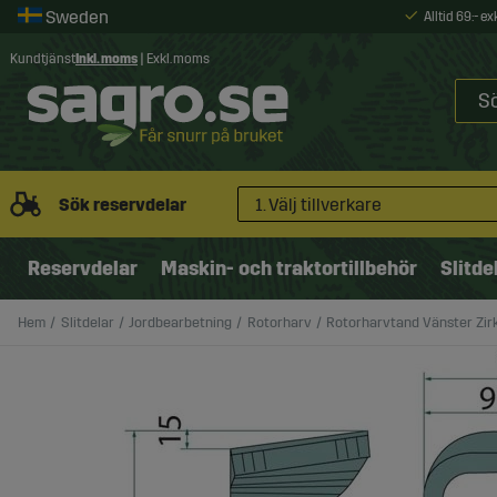
Alltid 69:- e
Kundtjänst
Inkl. moms
|
Exkl. moms
Sök reservdelar
1. Välj tillverkare
Reservdelar
Maskin- och traktortillbehör
Slitde
Hem
Slitdelar
Jordbearbetning
Rotorharv
Rotorharvtand Vänster Zirk