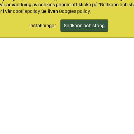
l vår användning av cookies genom att klicka på "Godkänn och stä
r i vår
cookiepolicy
. Se även
Googles policy
.
Inställningar
Godkänn och stäng
99-49059
Logga in
Kundtjänst