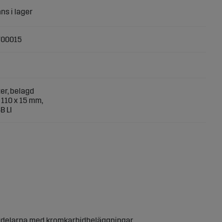
700015
er, belagd
 110 x 15 mm,
B LI
fördelarna med kromkarbidbeläggningar