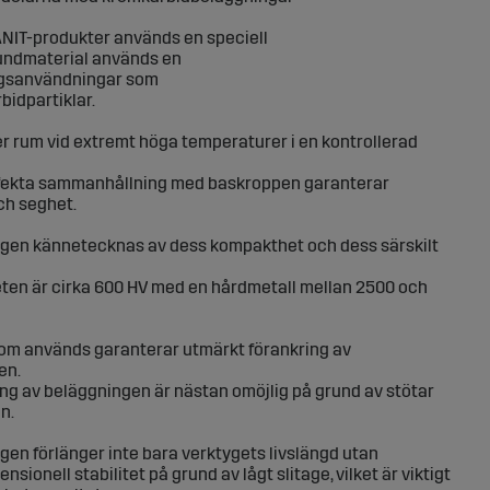
ANIT-produkter används en speciell
rundmaterial används en
ingsanvändningar som
bidpartiklar.
 rum vid extremt höga temperaturer i en kontrollerad
fekta sammanhållning med baskroppen garanterar
ch seghet.
gen kännetecknas av dess kompakthet och dess särskilt
ten är cirka 600 HV med en hårdmetall mellan 2500 och
om används garanterar utmärkt förankring av
en.
jning av beläggningen är nästan omöjlig på grund av stötar
n.
en förlänger inte bara verktygets livslängd utan
sionell stabilitet på grund av lågt slitage, vilket är viktigt