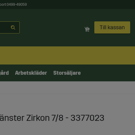
port 0499-49059
Till kassan
gård
Arbetskläder
Storsäljare
änster Zirkon 7/8 - 3377023