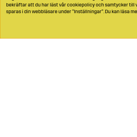
bekräftar att du har läst vår cookiepolicy och samtycker til
sparas i din webbläsare under ”Inställningar”. Du kan läsa me
Ring oss på
04