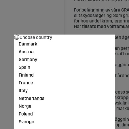
För beläggning av våra GR
slitskyddslegering. Som g
för hög andel krom, leger
Har tillsats med Volframkar
Choose country
Beläggningsprocessen äger
atmosfär.
Danmark
Beläggningens nästan per
Austria
maximal motståndskraft o
Germany
Den applicerade beläggnin
Spain
homogena yta.
Finland
Den genomsnittliga hårdhe
3000 HV.
France
Italy
Den beläggningsprocess s
beläggningen på baskropp
Netherlands
En helt eller delvis avskil
Norge
orsakade av stenar i marke
Poland
Den applicerade beläggning
Sverige
säkerställer också hög dimen