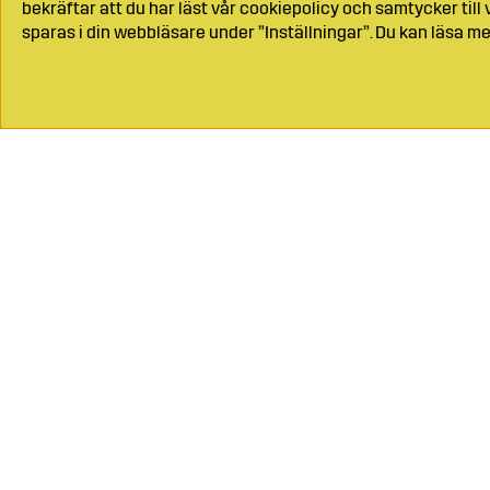
bekräftar att du har läst vår cookiepolicy och samtycker til
sparas i din webbläsare under ”Inställningar”. Du kan läsa me
Ring oss på
04