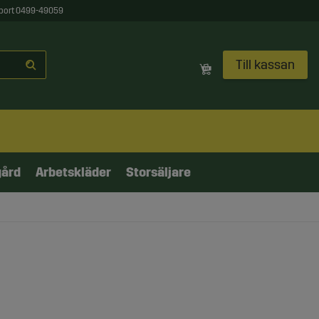
port 0499-49059
Till kassan
gård
Arbetskläder
Storsäljare