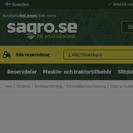
Alltid 69:- e
Kundtjänst
Inkl. moms
|
Exkl. moms
Sök reservdelar
1. Välj tillverkare
Reservdelar
Maskin- och traktortillbehör
Slitde
Hem
Slitdelar
Jordbearbetning
Potatisåkerbearbetning
Stjärna Svet