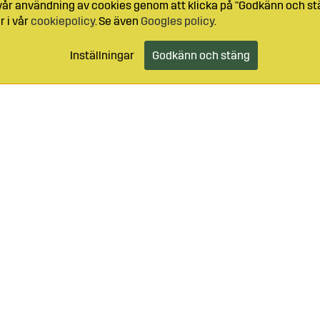
l vår användning av cookies genom att klicka på "Godkänn och stä
r i vår
cookiepolicy
. Se även
Googles policy
.
Inställningar
Godkänn och stäng
99-49059
Logga in
Kundtjänst