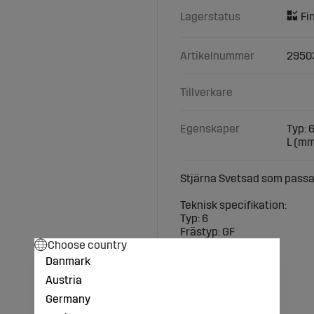
Lagerstatus
Artikelnummer
2950
Tillverkare
Egenskaper
Typ: 6
L (mm
Stjärna Svetsad som passar
Teknisk specifikation:
Typ: 6
Frästyp: GF
Choose country
B (mm): 30
t (mm) : 30
Danmark
d1 (mm) : 12
Austria
h (mm) : 30
L (mm): 272
Germany
K (mm): 30