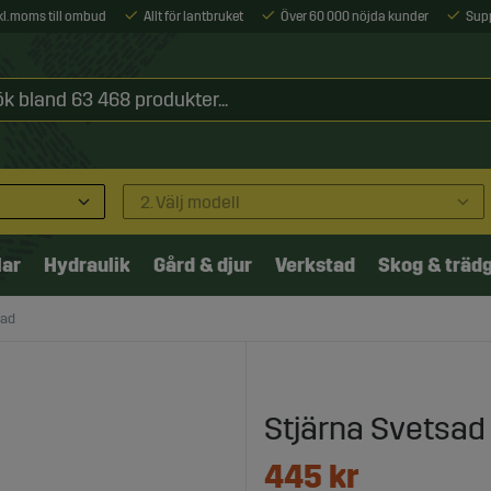
xkl. moms till ombud
Allt för lantbruket
Över 60 000 nöjda kunder
Sup
2. Välj modell
lar
Hydraulik
Gård & djur
Verkstad
Skog & träd
sad
Stjärna Svetsad
445
kr