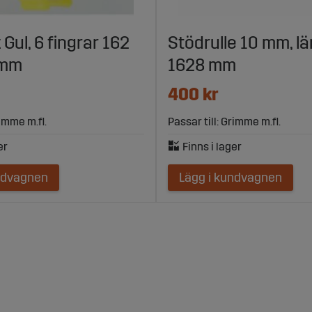
Gul, 6 fingrar 162
Stödrulle 10 mm, l
 mm
1628 mm
400 kr
rimme m.fl.
Passar till: Grimme m.fl.
ndvagnen
Lägg i kundvagnen