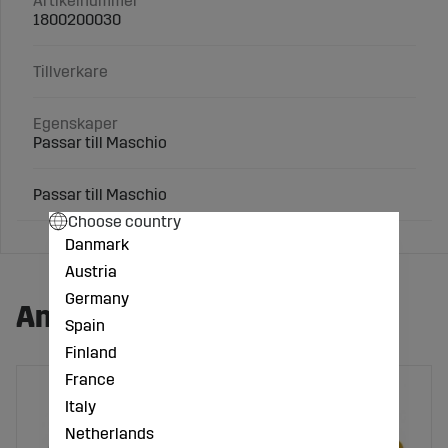
Artikelnummer
1800200030
Tillverkare
Egenskaper
Passar till Maschio
Passar till Maschio
Choose country
Danmark
Austria
Germany
Andra köpte även:
Spain
Finland
France
Italy
Netherlands