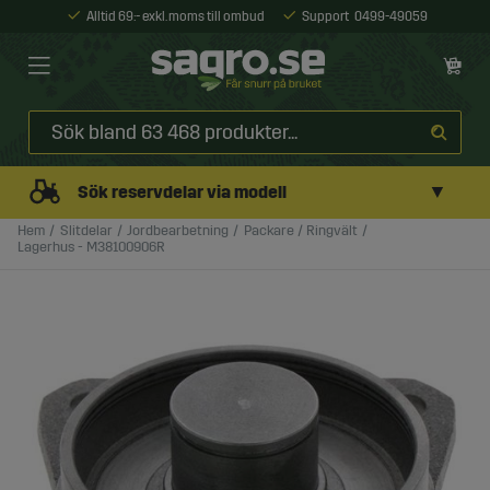
Alltid 69:- exkl. moms till ombud
Support
0499-49059
▼
Sök reservdelar via modell
Hem
Slitdelar
Jordbearbetning
Packare / Ringvält
Lagerhus - M38100906R