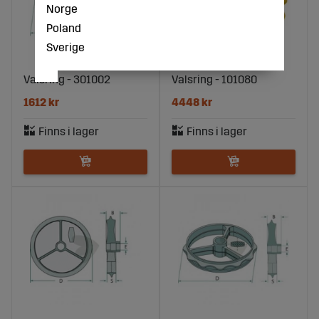
Norge
Poland
Sverige
Valsring - 301002
Valsring - 101080
1612 kr
4448 kr