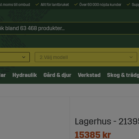
xkl. moms till ombud
Allt för lantbruket
Över 60 000 nöjda kunder
Sup
2. Välj modell
lar
Hydraulik
Gård & djur
Verkstad
Skog & träd
Lagerhus - 213
15385
kr