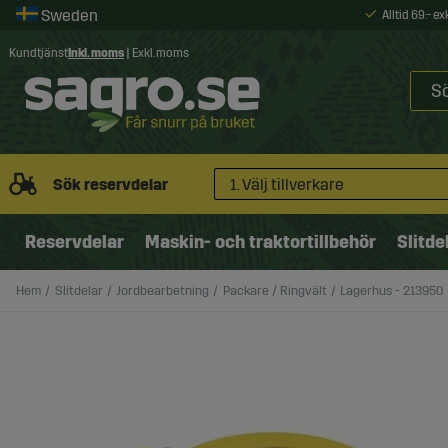
Alltid 69:- e
Kundtjänst
Inkl. moms
|
Exkl. moms
Sök reservdelar
1. Välj tillverkare
Reservdelar
Maskin- och traktortillbehör
Slitde
Hem
Slitdelar
Jordbearbetning
Packare / Ringvält
Lagerhus - 213950