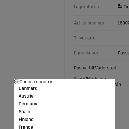
Lagerstatus
Artikelnummer
1800
Tillverkare
Egenskaper
Passa
Passar till Väderstad
Typer/Modeller:
Choose country
Väderstad: Rexius Twin
Danmark
Austria
Germany
Spain
Finland
France