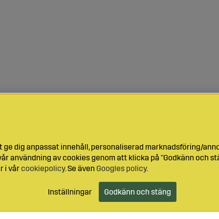
t ge dig anpassat innehåll, personaliserad marknadsföring/ann
l vår användning av cookies genom att klicka på "Godkänn och stä
r i vår
cookiepolicy
. Se även
Googles policy
.
Inställningar
Godkänn och stäng