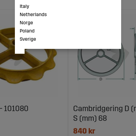
Italy
Netherlands
Norge
Poland
Sverige
 - 101080
Cambridgering D 
S (mm) 68
840 kr