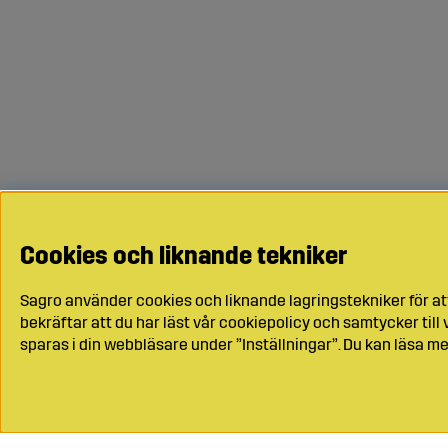
Cookies och liknande tekniker
Sagro använder cookies och liknande lagringstekniker för at
bekräftar att du har läst vår cookiepolicy och samtycker til
sparas i din webbläsare under ”Inställningar”. Du kan läsa me