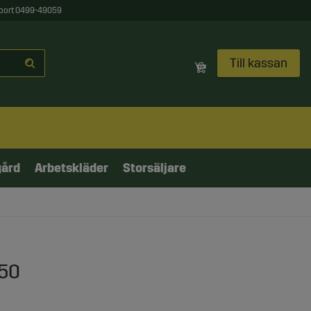
port 0499-49059
Till kassan
gård
Arbetskläder
Storsäljare
950