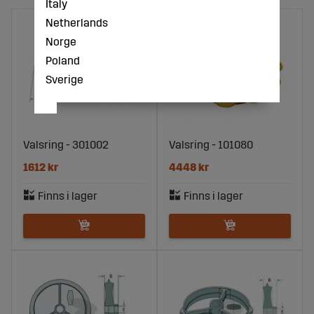
Italy
Netherlands
Norge
Poland
Sverige
Valsring - 301002
Valsring - 101080
1612 kr
4448 kr