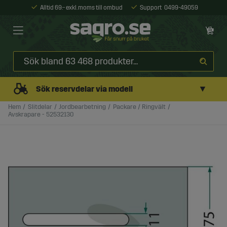
Alltid 69:- exkl. moms till ombud
Support
0499-49059
▼
Sök reservdelar via modell
Hem
Slitdelar
Jordbearbetning
Packare / Ringvält
Avskrapare - 52532130