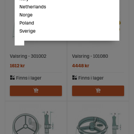
Netherlands
Norge
Poland
Sverige
Valsring - 301002
Valsring - 101080
1612 kr
4448 kr