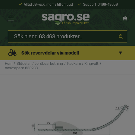
Alltid 69:- exkl. moms till ombud
Support
0499-49059
▼
Sök reservdelar via modell
Hem
Slitdelar
Jordbearbetning
Packare / Ringvält
Avskrapare 633238