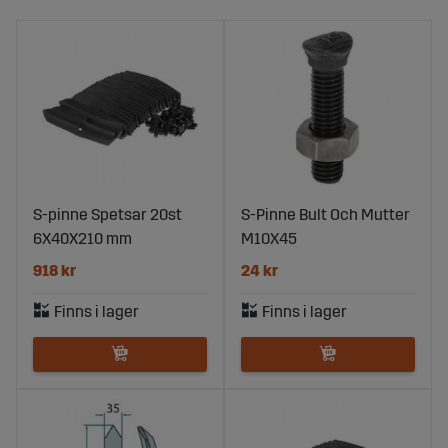
S-pinne Spetsar 20st
S-Pinne Bult Och Mutter
6X40X210 mm
M10X45
918 kr
24 kr