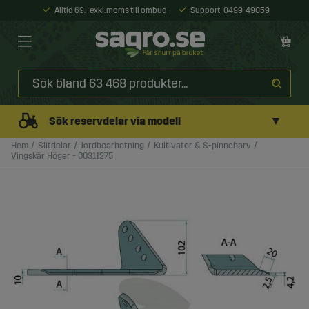
Alltid 69:- exkl. moms till ombud
Support
0499-49059
▼
Sök reservdelar via modell
Hem
Slitdelar
Jordbearbetning
Kultivator & S-pinneharv
Vingskär Höger - 00311275