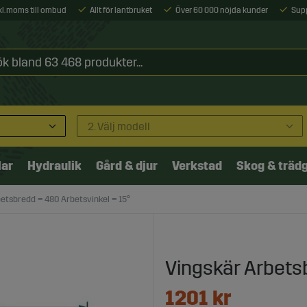
xkl. moms till ombud
Allt för lantbruket
Över 60 000 nöjda kunder
Sup
2. Välj modell
lar
Hydraulik
Gård & djur
Verkstad
Skog & träd
etsbredd = 480 Arbetsvinkel = 15°
Vingskär Arbets
1201
kr