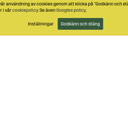
l vår användning av cookies genom att klicka på "Godkänn och stä
r i vår
cookiepolicy
. Se även
Googles policy
.
Inställningar
Godkänn och stäng
99-49059
Logga in
Kundtjänst