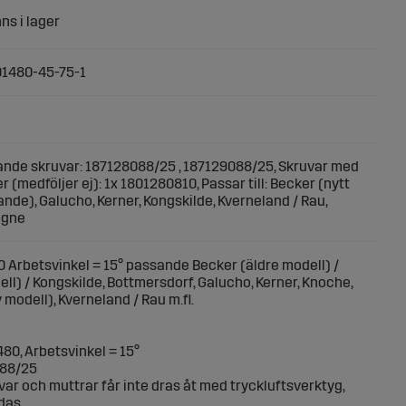
01480-45-75-1
nde skruvar: 187128088/25 , 187129088/25, Skruvar med
r (medföljer ej): 1x 1801280810, Passar till: Becker (nytt
ande), Galucho, Kerner, Kongskilde, Kverneland / Rau,
ogne
 Arbetsvinkel = 15° passande Becker (äldre modell) /
ll) / Kongskilde, Bottmersdorf, Galucho, Kerner, Knoche,
modell), Kverneland / Rau m.fl.
80, Arbetsvinkel = 15°
088/25
ar och muttrar får inte dras åt med tryckluftsverktyg,
das.