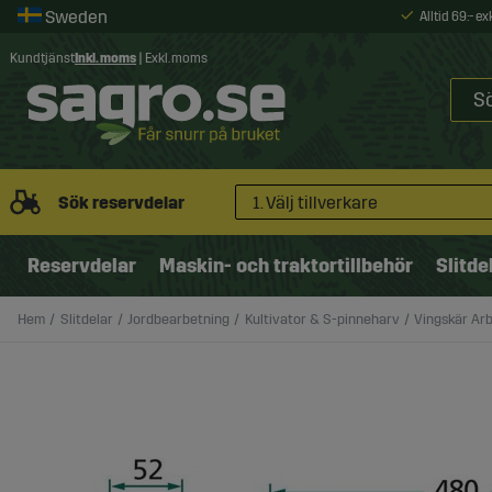
Alltid 69:- e
Kundtjänst
Inkl. moms
|
Exkl. moms
Sök reservdelar
1. Välj tillverkare
Reservdelar
Maskin- och traktortillbehör
Slitde
Hem
Slitdelar
Jordbearbetning
Kultivator & S-pinneharv
Vingskär Arb