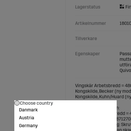
Lagerstatus
Artikelnummer
1801
Tillverkare
Egenskaper
Passa
mutte
utför
Quiv
Vingskär Arbetsbredd = 480
Kongskilde, Becker (ny mode
Kongskilde, Kuhn/Huard (ny 
Choose country
Teknisk specifikation:
Danmark
Mått (mm): Arbetsbredd = 4
Austria
Passande skruvar: 187127
Monteringsanvisning: Skruv
Germany
eftersom slitdelen kan ska