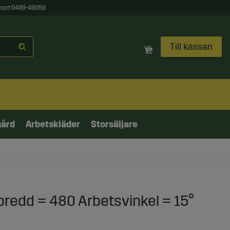
port 0499-49059
Till kassan
gård
Arbetskläder
Storsäljare
bredd = 480 Arbetsvinkel = 15°