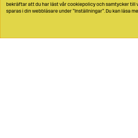
bekräftar att du har läst vår cookiepolicy och samtycker til
sparas i din webbläsare under ”Inställningar”. Du kan läsa me
Ring oss på
04