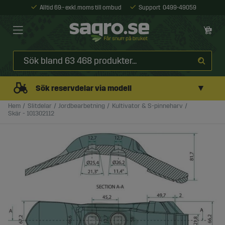
Alltid 69:- exkl. moms till ombud
Support
0499-49059
▼
Sök reservdelar via modell
Hem
Slitdelar
Jordbearbetning
Kultivator & S-pinneharv
Skär - 101302112