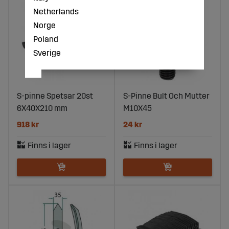
Netherlands
Norge
Poland
Sverige
S-pinne Spetsar 20st
S-Pinne Bult Och Mutter
6X40X210 mm
M10X45
918 kr
24 kr