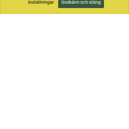
Inställningar
Godkänn och stäng
Lägg i kundvagnen
Ring oss på
0499-49059
Maila på
info@sagro.se
Vägledning - se
Bondeåret
Logga in