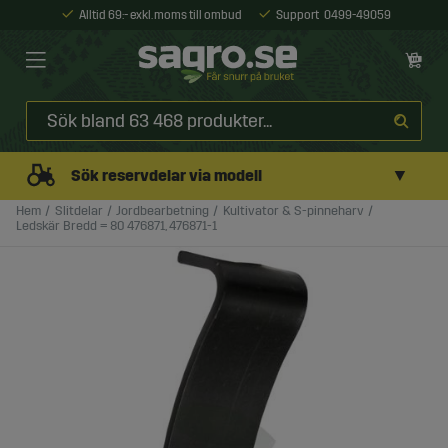
Alltid 69:- exkl. moms till ombud
Support
0499-49059
▼
Sök reservdelar via modell
Hem
Slitdelar
Jordbearbetning
Kultivator & S-pinneharv
Ledskär Bredd = 80 476871, 476871-1