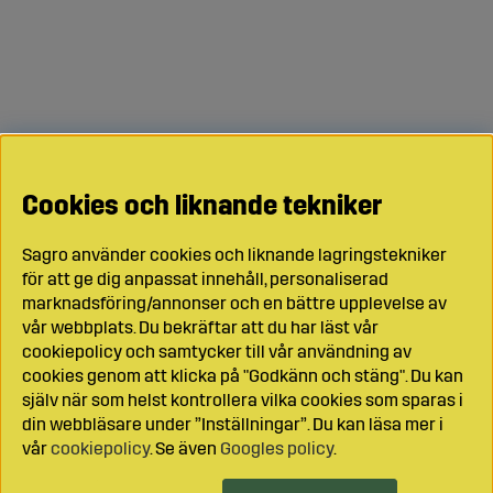
Cookies och liknande tekniker
Sagro använder cookies och liknande lagringstekniker
för att ge dig anpassat innehåll, personaliserad
marknadsföring/annonser och en bättre upplevelse av
vår webbplats. Du bekräftar att du har läst vår
cookiepolicy och samtycker till vår användning av
cookies genom att klicka på "Godkänn och stäng". Du kan
själv när som helst kontrollera vilka cookies som sparas i
din webbläsare under ”Inställningar”. Du kan läsa mer i
vår
cookiepolicy
. Se även
Googles policy
.