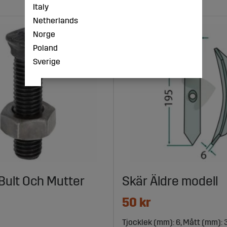
Italy
Netherlands
Norge
Poland
Sverige
Bult Och Mutter
Skär Äldre modell
50 kr
Tjocklek (mm): 6, Mått (mm): 