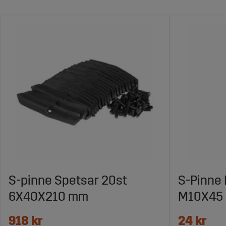
S-pinne Spetsar 20st
S-Pinne 
6X40X210 mm
M10X45
918 kr
24 kr