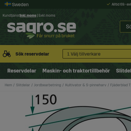
Alltid 69:- e
Kundtjänst
Inkl. moms
|
Exkl. moms
Sök reservdelar
1. Välj tillverkare
Reservdelar
Maskin- och traktortillbehör
Slitde
Hem
Slitdelar
Jordbearbetning
Kultivator & S-pinneharv
Fjäderblad 