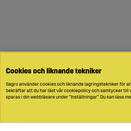
Cookies och liknande tekniker
Sagro använder cookies och liknande lagringstekniker för at
bekräftar att du har läst vår cookiepolicy och samtycker til
sparas i din webbläsare under ”Inställningar”. Du kan läsa me