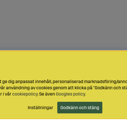
t ge dig anpassat innehåll, personaliserad marknadsföring/ann
l vår användning av cookies genom att klicka på "Godkänn och stä
r i vår
cookiepolicy
. Se även
Googles policy
.
Inställningar
Godkänn och stäng