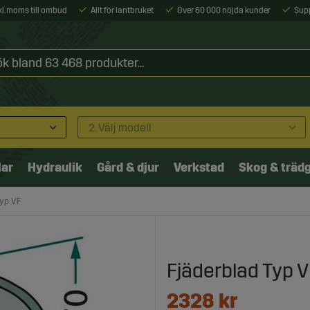
xkl. moms till ombud
Allt för lantbruket
Över 60 000 nöjda kunder
Sup
2. Välj modell
lar
Hydraulik
Gård & djur
Verkstad
Skog & träd
Typ VF
Fjäderblad Typ 
2328
kr