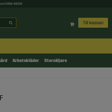
port 0499-49059
Till kassan
gård
Arbetskläder
Storsäljare
VF