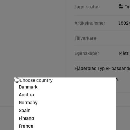
Lagerstatus
Artikelnummer
1802
Tillverkare
Egenskaper
Mått 
Fjäderblad Typ VF passande
Teknisk specifikation:
Choose country
Mått (mm): 150x10
Danmark
Austria
Germany
Spain
Finland
France