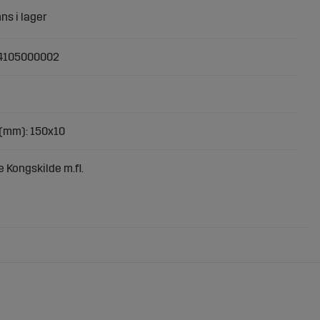
4105000002
(mm): 150x10
 Kongskilde m.fl.