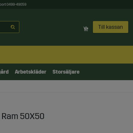
port 0499-49059
Till kassan
gård
Arbetskläder
Storsäljare
3 Ram 50X50