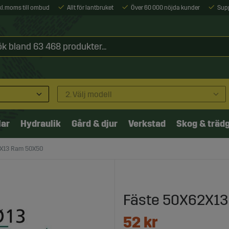
xkl. moms till ombud
Allt för lantbruket
Över 60 000 nöjda kunder
Sup
2. Välj modell
lar
Hydraulik
Gård & djur
Verkstad
Skog & träd
2X13 Ram 50X50
Fäste 50X62X1
52
kr