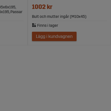
1002 kr
35x6x195,
35x195, Passar
Bult och mutter ingår (M10x45)
Lägg i kundvagnen