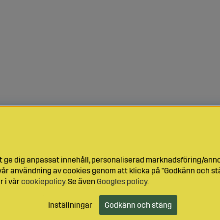
t ge dig anpassat innehåll, personaliserad marknadsföring/ann
l vår användning av cookies genom att klicka på "Godkänn och stä
r i vår
cookiepolicy
. Se även
Googles policy
.
Inställningar
Godkänn och stäng