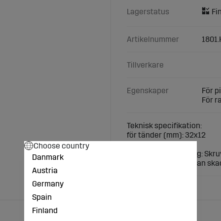
Lagerstatus
Artikelnummer
1801.
Tillverkare
Egenskaper
För 
För 
Teknisk specifikation:
för tänder (mm): 32x12
Ram (mm): 50x50
Choose country
Monteringsanvisning: Skruv
Danmark
eftersom slitdelen kan ska
Austria
Germany
Spain
Finland