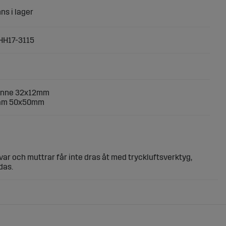
HH17-3115
pinne 32x12mm
ram 50x50mm
ar och muttrar får inte dras åt med tryckluftsverktyg,
das.