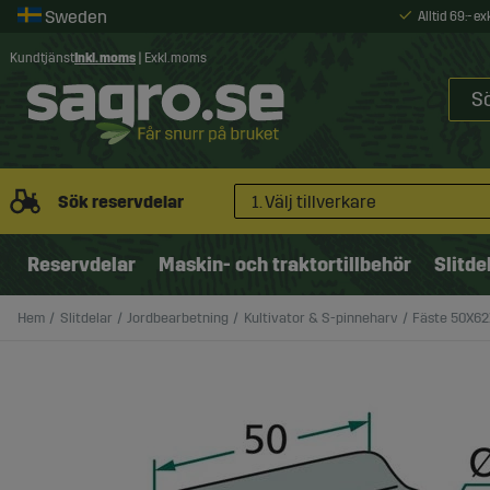
Alltid 69:- e
Kundtjänst
Inkl. moms
|
Exkl. moms
Sök reservdelar
1. Välj tillverkare
Reservdelar
Maskin- och traktortillbehör
Slitde
Hem
Slitdelar
Jordbearbetning
Kultivator & S-pinneharv
Fäste 50X6