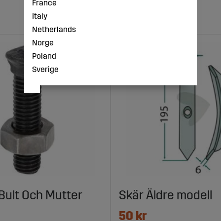
France
Italy
Netherlands
Norge
Poland
Sverige
Bult Och Mutter
Skär Äldre modell
50 kr