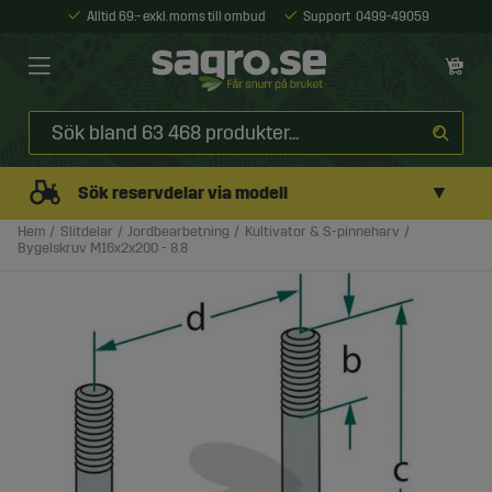
Alltid 69:- exkl. moms till ombud
Support
0499-49059
▼
Sök reservdelar via modell
Hem
Slitdelar
Jordbearbetning
Kultivator & S-pinneharv
Bygelskruv M16x2x200 - 8.8