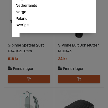
Netherlands
Norge
Poland
Sverige
S-pinne Spetsar 20st
S-Pinne Bult Och Mutter
6X40X210 mm
M10X45
918 kr
24 kr